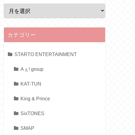
カテゴリー
STARTO ENTERTAINMENT
Aぇ! group
KAT-TUN
King & Prince
SixTONES
SMAP