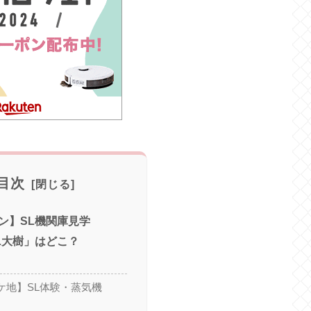
目次
ン】SL機関庫見学
L大樹」はどこ？
z ロケ地】SL体験・蒸気機