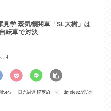
庫見学 蒸気機関車「SL大樹」は
Lと自転車で対決
います
SP』「日光街道 脱落旅」で、timeleszが訪れ