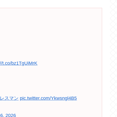
://t.co/bz1TgUiMrK
ムレスマン
pic.twitter.com/Ykwsngl4B5
16, 2026