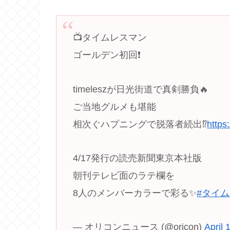
📺タイムレスマン
ゴールデン初回❗️
timeleszが日光街道で真剣勝負🔥
ご当地グルメも堪能
相次ぐハプニングで脱落者続出⁉️
https
4/17発行の読売新聞東京本社版
朝刊テレビ面のラテ欄を
8人のメンバーカラーで彩る✨️
#タイ
— オリコンニュース (@oricon)
April 