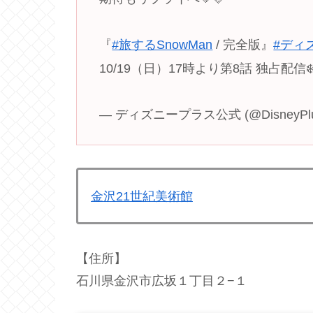
『
#旅するSnowMan
/ 完全版』
#ディ
10/19（日）17時より第8話 独占配信❄
— ディズニープラス公式 (@DisneyPlu
金沢21世紀美術館
【住所】
石川県金沢市広坂１丁目２−１