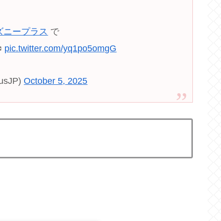
ズニープラス
で
️
pic.twitter.com/yq1po5omgG
sJP)
October 5, 2025