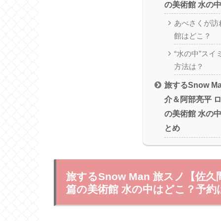
の美術館 水の
あべさくが訪
館はどこ？
“水の中”ス
方法は？
旅するSnow 
介＆阿部亮平 
の美術館 水の
とめ
旅するSnow Man 旅スノ【
篇の美術館 水の中はどこ？予約