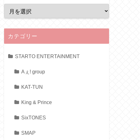
カテゴリー
STARTO ENTERTAINMENT
Aぇ! group
KAT-TUN
King & Prince
SixTONES
SMAP