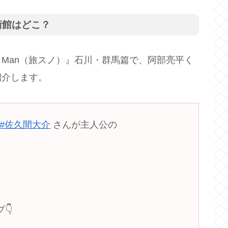
術館はどこ？
w Man（旅スノ）』石川・群馬篇で、阿部亮平く
紹介します。
#佐久間大介
さんが主人公の
👇