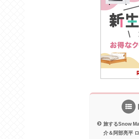
旅するSnow 
介＆阿部亮平 