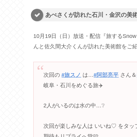
あべさくが訪れた石川・金沢の美
10月19日（日）放送・配信『旅するSno
んと佐久間大介くんが訪れた美術館をご
次回の
#旅スノ
は…
#阿部亮平
さん＆
岐阜・石川をめぐる旅✈️
2人がいるのは水の中…❔
次回が楽しみな人は いいね♡ をタップ
期待もリプライへ💚🩷