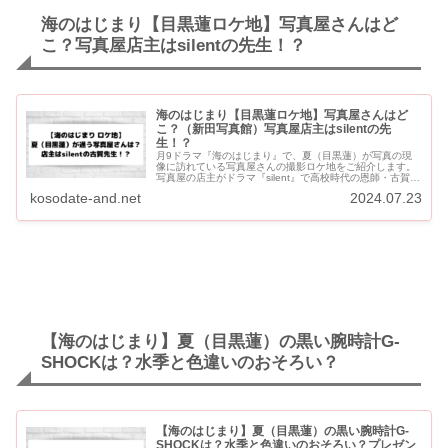
海のはじまり【目黒蓮ロケ地】写真屋さんはど
こ？写真屋店主はsilentの先生！？
海のはじまり【目黒蓮ロケ地】写真屋さんはど
こ？（新田写真館）写真屋店主はsilentの先
生！？
月9ドラマ『海のはじまり』で、夏（目黒蓮）が写真の現
像に訪れている写真屋さんの撮影ロケ地をご紹介します。
写真屋の店主がドラマ『silent』で高校時代の恩師・古賀先
生を演じていた山崎樹範さんということも話題になってい
kosodate-and.net
2024.07.23
ます。 ...
【海のはじまり】夏（目黒蓮）の黒い腕時計G-
SHOCKは？水季と色違いのおそろい？
【海のはじまり】夏（目黒蓮）の黒い腕時計G-
SHOCKは？水季と色違いのおそろい？プレゼン