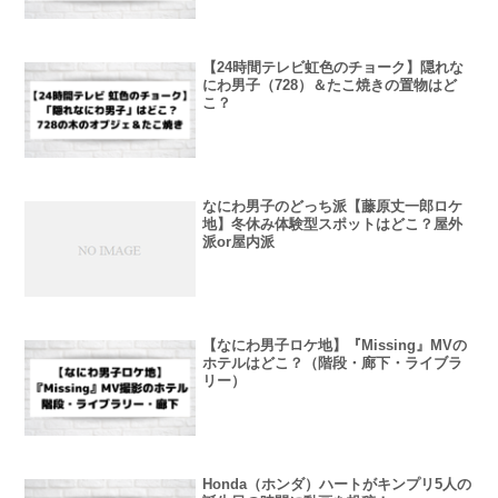
【24時間テレビ虹色のチョーク】隠れな
にわ男子（728）＆たこ焼きの置物はど
こ？
なにわ男子のどっち派【藤原丈一郎ロケ
地】冬休み体験型スポットはどこ？屋外
派or屋内派
【なにわ男子ロケ地】『Missing』MVの
ホテルはどこ？（階段・廊下・ライブラ
リー）
Honda（ホンダ）ハートがキンプリ5人の