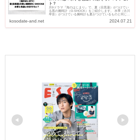
ト？
月9ドラマ『海のはじまり』で、夏（目黒蓮）がつけてい
る黒の腕時計（G-SHOCK）をご紹介します。 水季（古川
琴音）がつけている腕時計も夏がつけているものと同じシ
リーズの色違いということが話題になっています。 ２人共
kosodate-and.net
2024.07.21
別れ...