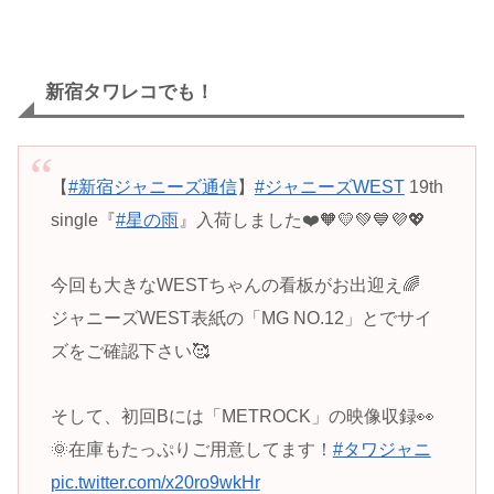
新宿タワレコでも！
【
#新宿ジャニーズ通信
】
#ジャニーズWEST
19th
single『
#星の雨
』入荷しました❤️🧡💛💚💙💜💖
今回も大きなWESTちゃんの看板がお出迎え🌈
ジャニーズWEST表紙の「MG NO.12」とでサイ
ズをご確認下さい🥰
そして、初回Bには「METROCK」の映像収録👀
🌞在庫もたっぷりご用意してます！
#タワジャニ
pic.twitter.com/x20ro9wkHr