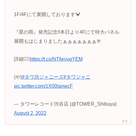
1F/4Fにて展開しております🦀
『星の雨』発売記念‼️本日より4Fにて特大パネル
展開もはじまりましたぁぁぁぁぁぁぁ🤘
詳細💁‍♀️
https://t.co/NTfwyugYEM
(や)
#タワ渋ジャニーズ
#タワジャニ
pic.twitter.com/1X00lanwcF
— タワーレコード渋谷店 (@TOWER_Shibuya)
August 2, 2022