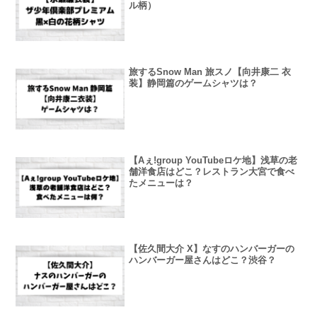
ル柄）
旅するSnow Man 旅スノ【向井康二 衣
装】静岡篇のゲームシャツは？
【Aぇ!group YouTubeロケ地】浅草の老
舗洋食店はどこ？レストラン大宮で食べ
たメニューは？
【佐久間大介 X】なすのハンバーガーの
ハンバーガー屋さんはどこ？渋谷？