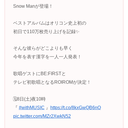
Snow Manが登場！
ベストアルバムはオリコン史上初の
初日で110万枚売り上げを記録✨
そんな彼らがどこよりも早く
今年を表す漢字を一人一人発表！
歌唱ゲストにBE:FIRSTと
テレビ初歌唱となるROIROMが決定！
🗓️8日(土)夜10時
『
#withMUSIC
』
https://t.co/8kxGwQB6nO
pic.twitter.com/MZr2XwkN52