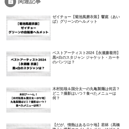
関連記事
ゼイチョー【菊池風磨衣装】饗庭（あい
ば）グリーンのヘルメット
ベストアーティスト2024【永瀬廉着用】
黒×白のスタジャン ジャケット・カーキ
のパンツは？
木村拓哉＆国分太一の丸亀製麺は何店？
どこ？撮影はいつ？食べたメニューは
何？
【だが、情熱はあるロケ地】若林（髙橋