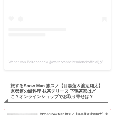
Walter Van Beirendonck(@waltervanbeirendonckofficial)がシェアした投稿
旅するSnow Man 旅スノ【目黒蓮＆渡辺翔太】
京都篇の鱧料理 抹茶テリーヌ 下鴨茶寮はど
こ？オンラインショップでお取り寄せは？
旅するSnow Man 旅スノ【目黒蓮＆渡辺翔太】京