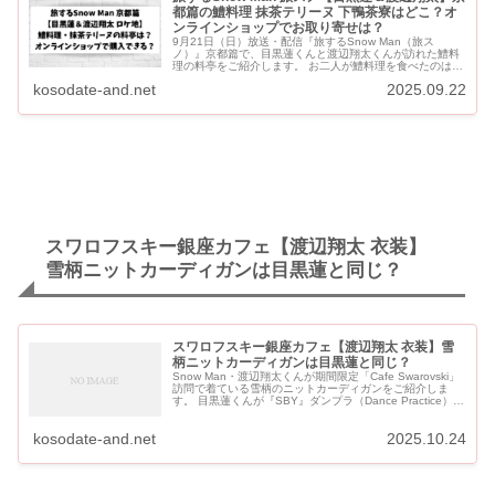
都篇の鱧料理 抹茶テリーヌ 下鴨茶寮はどこ？オ
ンラインショップでお取り寄せは？
9月21日（日）放送・配信『旅するSnow Man（旅ス
ノ）』京都篇で、目黒蓮くんと渡辺翔太くんが訪れた鱧料
理の料亭をご紹介します。 お二人が鱧料理を食べたのは
「下鴨茶寮」です。 目黒蓮くんと渡辺翔太くんが食べた
kosodate-and.net
2025.09.22
「はりは...
スワロフスキー銀座カフェ【渡辺翔太 衣装】
雪柄ニットカーディガンは目黒蓮と同じ？
スワロフスキー銀座カフェ【渡辺翔太 衣装】雪
柄ニットカーディガンは目黒蓮と同じ？
Snow Man・渡辺翔太くんが期間限定「Cafe Swarovski」
訪問で着ている雪柄のニットカーディガンをご紹介しま
す。 目黒蓮くんが『SBY』ダンプラ（Dance Practice）で
着ていたカーディガンと同じでは！？と話題に...
kosodate-and.net
2025.10.24