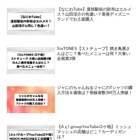
【なにわTube】道枝駿佑の財布はエルメ
ス？山田涼介の色違い？香港ディズニー
ランドでお土産購入
SixTONES【ストチューブ】焼き鳥屋さ
んはどこ？食べたメニューは何？大食い
企画第3弾
ジャにのちゃんねるジャにのTシャツの購
入方法＆価格は？登録者数300万人突破！
【Aぇ! groupYouTubeロケ地】ミッシュ
マッシュの店舗はどこ？カーディガン
は？