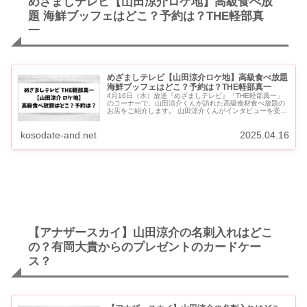
めざましテレビ【山田涼介ロケ地】高級食べ放
題 海鮮ブッフェはどこ？予約は？THE軽部真
一
めざましテレビ【山田涼介ロケ地】高級食べ放題
海鮮ブッフェはどこ？予約は？THE軽部真一
4月16日（水）放送『めざましテレビ』「THE軽部真一」
のコーナーで、山田涼介くんが訪れた高級食材食べ放題の
お店をご紹介します。 山田涼介くんがインタビューを受け
ていた高級食べ放題は「海鮮ブッフェダイニング 銀座八
芳」です。 ...
kosodate-and.net
2025.04.16
【アナザースカイ】山田涼介の名刺入れはどこ
の？有岡大貴からのプレゼントのカードケー
ス？