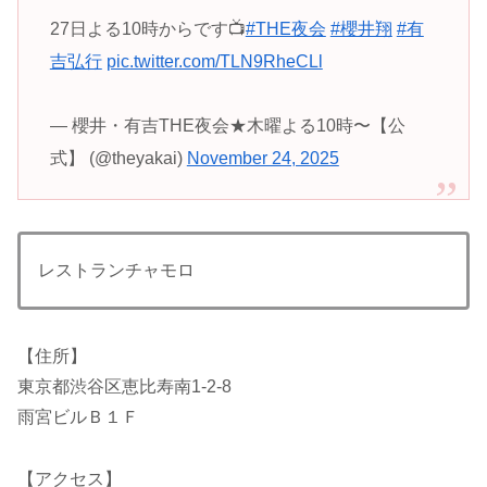
27日よる10時からです📺
#THE夜会
#櫻井翔
#有
吉弘行
pic.twitter.com/TLN9RheCLl
— 櫻井・有吉THE夜会★木曜よる10時〜【公
式】 (@theyakai)
November 24, 2025
レストランチャモロ
【住所】
東京都渋谷区恵比寿南1-2-8
雨宮ビルＢ１Ｆ
【アクセス】