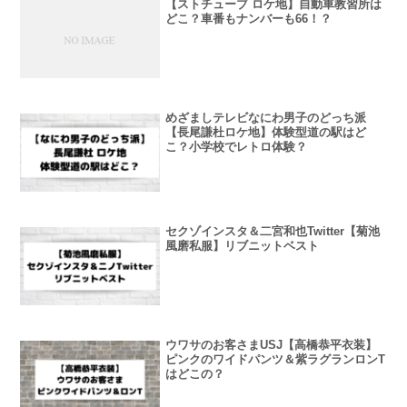
【ストチューブ ロケ地】自動車教習所は
どこ？車番もナンバーも66！？
めざましテレビなにわ男子のどっち派
【長尾謙杜ロケ地】体験型道の駅はど
こ？小学校でレトロ体験？
セクゾインスタ＆二宮和也Twitter【菊池
風磨私服】リブニットベスト
ウワサのお客さまUSJ【高橋恭平衣装】
ピンクのワイドパンツ＆紫ラグランロンT
はどこの？