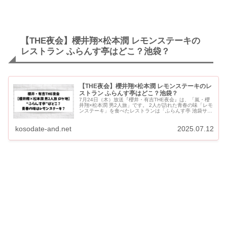
【THE夜会】櫻井翔×松本潤 レモンステーキの
レストラン ふらんす亭はどこ？池袋？
【THE夜会】櫻井翔×松本潤 レモンステーキのレ
ストラン ふらんす亭はどこ？池袋？
7月24日（木）放送『櫻井・有吉THE夜会』は、「嵐・櫻
井翔×松本潤 男2人旅」です。 2人が訪れた青春の味「レモ
ンステーキ」を食べたレストランは「ふらんす亭 池袋サン
シャイン60階通り店」です。 ジュニア時代に2人が通...
kosodate-and.net
2025.07.12