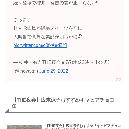
続々登場で櫻井・有吉の箸が止まらない⁉️
さらに、
超甘党西島が絶品スイーツを前に
大興奮で意外な素顔が明らかに🤭
pic.twitter.com/c8fkAedZYi
— 櫻井・有吉THE夜会★7/7(木)22時〜【公式】
(@theyakai)
June 29, 2022
【THE夜会】広末涼子おすすめキャビアチョコ
缶
【THE夜会】広末涼子おすすめ「キャビアチョコ