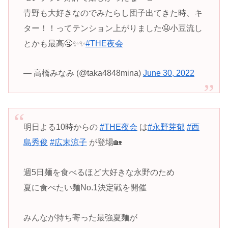
青野も大好きなのでみたらし団子出てきた時、キ
ター！！ってテンション上がりました🤤小豆流し
とかも最高🤤✨✨
#THE夜会
— 高橋みなみ (@taka4848mina)
June 30, 2022
明日よる10時からの
#THE夜会
は
#永野芽郁
#西
島秀俊
#広末涼子
が登場🏡
週5日麺を食べるほど大好きな永野のため
夏に食べたい麺No.1決定戦を開催
みんなが持ち寄った最強夏麺が