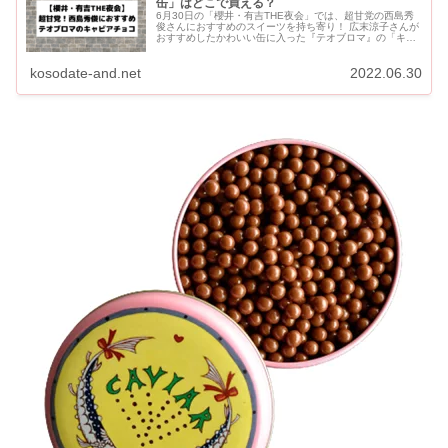
缶」はどこで買える？
6月30日の「櫻井・有吉THE夜会」では、超甘党の西島秀
俊さんにおすすめのスイーツを持ち寄り！ 広末涼子さんが
おすすめしたかわいい缶に入った『テオブロマ』の「キャ
ビアチョコ缶」をご紹介します。 テオブロマの公式通販サ
イト...
kosodate-and.net
2022.06.30