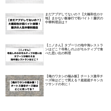
まだアプデしてないの？【大橋和也ロケ
地】まかない飯修行で初バイト！藤沢の
中華料理店は？
【ニノさん】タブーリの地中海レストラ
ンはどこ？寺島しのぶがモルティブで食
べた思い出の料理
【俺のワタシの極み飯】チートス激辛チ
ーズ味はどこで買える？超超超チキンカ
ツサンドの衣に！