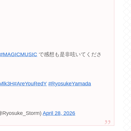

#MAGICMUSIC
で感想も是非呟いてくださ
cMlk3H
#AreYouRedY
#RyosukeYamada
(@Ryosuke_Storm)
April 28, 2026