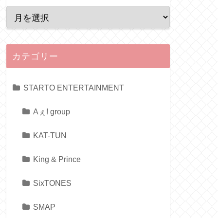
カテゴリー
STARTO ENTERTAINMENT
Aぇ! group
KAT-TUN
King & Prince
SixTONES
SMAP