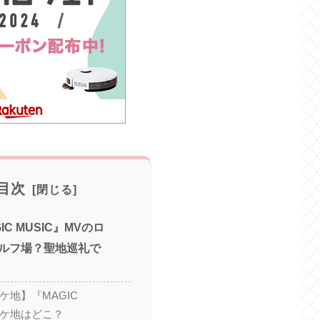
目次
C MUSIC』MVのロ
ルフ場？聖地巡礼で
ケ地】『MAGIC
ロケ地はどこ？