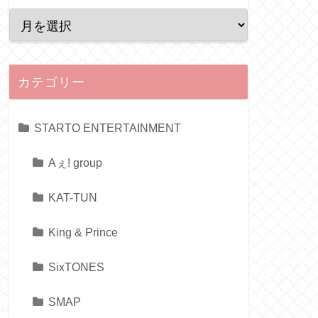
カテゴリー
STARTO ENTERTAINMENT
Aぇ! group
KAT-TUN
King & Prince
SixTONES
SMAP