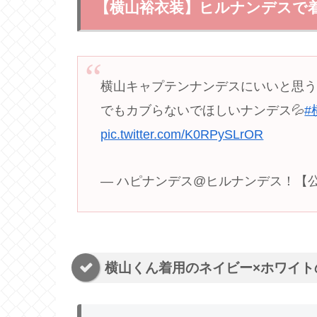
【横山裕衣装】ヒルナンデスで
横山キャプテンナンデスにいいと思
でもカブらないでほしいナンデス💦
#
pic.twitter.com/K0RPySLrOR
— ハピナンデス@ヒルナンデス！【公式】 (
横山くん着用のネイビー×ホワイト