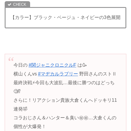
【カラー】ブラック・ベージュ・ネイビーの3色展開
今日の
#関ジャニクロニクルF
は🥳
横山くんvs
#マヂカルラブリー
野田さんのストⅡ
最終決戦⚡️今回も大波乱…最後に勝つのはどっち
🧐⁉️
さらに！リアクション貴族大倉くんへドッキリ11
連発🤣
コラおじさん＆ハンター＆臭い㊙︎㊙︎…大倉くんの
個性が大爆発！