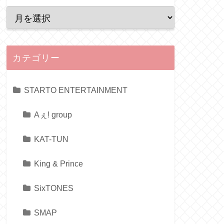
カテゴリー
STARTO ENTERTAINMENT
Aぇ! group
KAT-TUN
King & Prince
SixTONES
SMAP