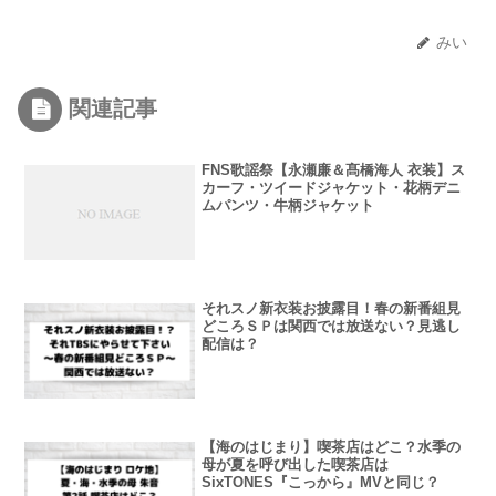
みい
関連記事
FNS歌謡祭【永瀬廉＆髙橋海人 衣装】ス
カーフ・ツイードジャケット・花柄デニ
ムパンツ・牛柄ジャケット
それスノ新衣装お披露目！春の新番組見
どころＳＰは関西では放送ない？見逃し
配信は？
【海のはじまり】喫茶店はどこ？水季の
母が夏を呼び出した喫茶店は
SixTONES『こっから』MVと同じ？