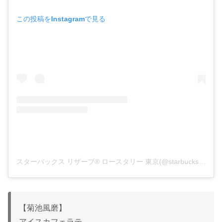
この投稿をInstagramで見る
スターバックス リザーブ®︎ ロースタリー 東京(@starbucksreserve_tokyo)がシェアした投稿
【菊池風磨】
アイスカフェラテ