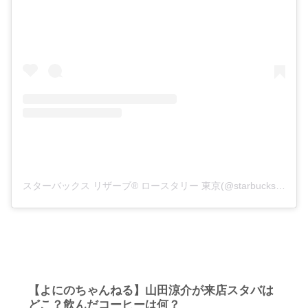
スターバックス リザーブ®︎ ロースタリー 東京(@starbucksreserve_tokyo)がシェアした投稿
【よにのちゃんねる】山田涼介が来店スタバは
どこ？飲んだコーヒーは何？