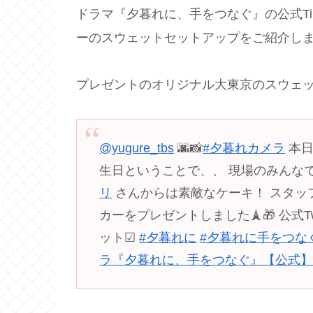
ドラマ『夕暮れに、手をつなぐ』の公式Ti
ーのスウェットセットアップをご紹介し
プレゼントのオリジナル大東京のスウェ
@yugure_tbs
🌆📸
#夕暮れカメラ
本日
生日ということで、、 現場のみんな
リ
さんからは素敵なケーキ！ スタッ
カーをプレゼントしました🗼🎁 公式Twit
ット☑︎
#夕暮れに
#夕暮れに手をつな
ラ『夕暮れに、手をつなぐ』【公式