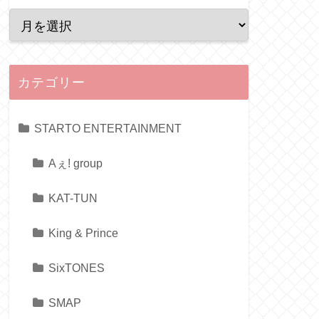
カテゴリー
STARTO ENTERTAINMENT
Aぇ! group
KAT-TUN
King & Prince
SixTONES
SMAP