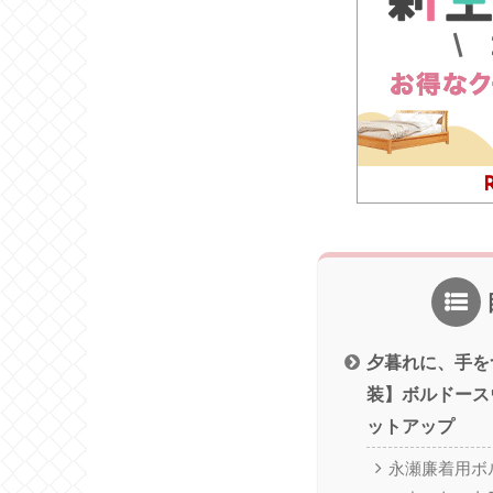
夕暮れに、手を
装】ボルドース
ットアップ
永瀬廉着用ボ