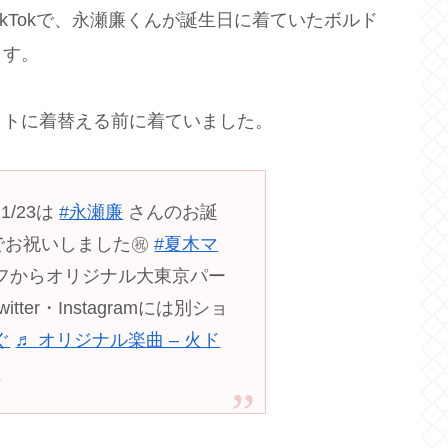
kTokで、永瀬廉くんが誕生日に着ていたボルド
ます。
ットに着替える前に着ていました。
1/23は
#永瀬廉
さんのお誕
でお祝いしました㊗️
#夏木マ
フからオリジナル大東京パー
ter・Instagramには別ショ
ぐ
♬ オリジナル楽曲 – 火ド
】