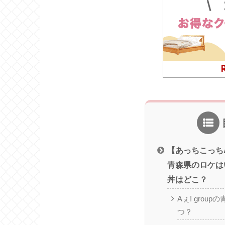
【あっちこっちAぇ
青森県のロケは
丼はどこ？
Aぇ! grou
つ？