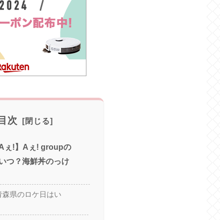
目次
!】Aぇ! groupの
いつ？海鮮丼のっけ
pの青森県のロケ日はい