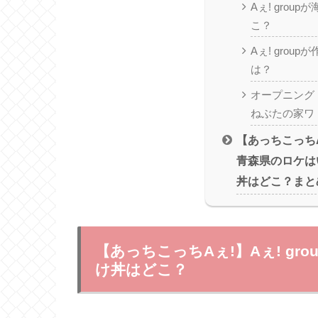
Aぇ! grou
こ？
Aぇ! grou
は？
オープニング【A
ねぶたの家ワ
【あっちこっちAぇ
青森県のロケは
丼はどこ？まと
【あっちこっちAぇ!】Aぇ! g
け丼はどこ？