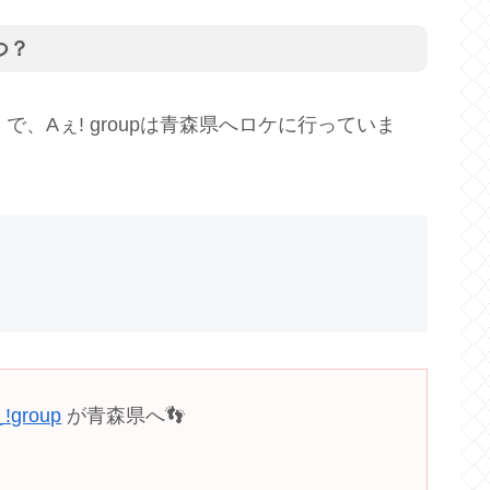
つ？
で、Aぇ! groupは青森県へロケに行っていま
ǃgroup
が青森県へ👣