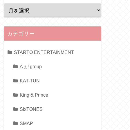
カテゴリー
STARTO ENTERTAINMENT
Aぇ! group
KAT-TUN
King & Prince
SixTONES
SMAP