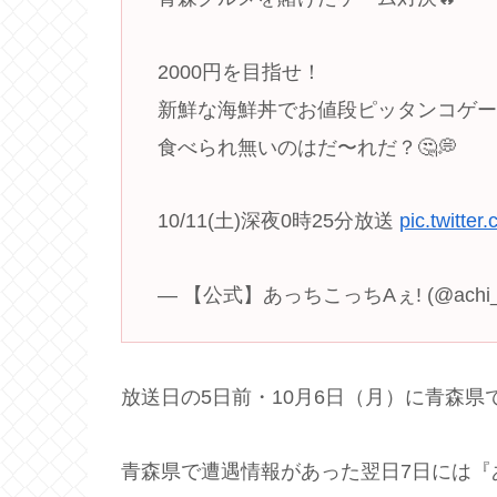
2000円を目指せ！
新鮮な海鮮丼でお値段ピッタンコゲー
食べられ無いのはだ〜れだ？🤔💭
10/11(土)深夜0時25分放送
pic.twitte
— 【公式】あっちこっちAぇ! (@achi_k
放送日の5日前・10月6日（月）に青森県で
青森県で遭遇情報があった翌日7日には『あ