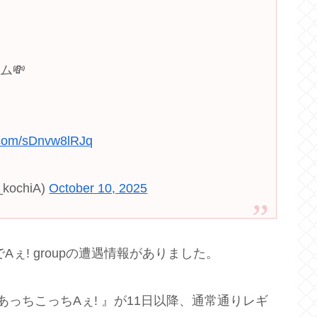
ム💸
r.com/sDnvw8lRJq
ochiA)
October 10, 2025
Aぇ! groupの遭遇情報がありました。
っちこっちAぇ! 』が11日以降、通常通りレギ