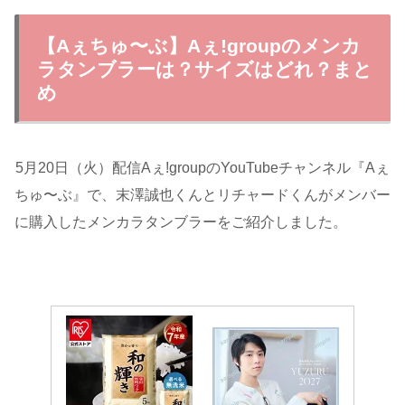
【Aぇちゅ〜ぶ】Aぇǃgroupのメンカ
ラタンブラーは？サイズはどれ？まと
め
5月20日（火）配信AぇǃgroupのYouTubeチャンネル『Aぇ
ちゅ〜ぶ』で、末澤誠也くんとリチャードくんがメンバー
に購入したメンカラタンブラーをご紹介しました。