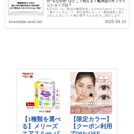
か“もなかめ”はどこで買える？亀澤堂のオンライ
ンショップは？
4月12日（土）配信の亀梨和也くんのYouTubeチャンネル
『亀チャンネル』で、独立後初レギュラー番組撮影に差し
入れした話していた亀の最中“もなかめ”をご紹介します。
亀梨くんの差し入れの定番・亀の最中“もなかめ”は、神田
kosodate-and.net
2025.04.15
神保...