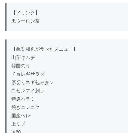
【ドリンク】
黒ウーロン茶
【亀梨和也が食べたメニュー】
山芋キムチ
韓国のり
チョレギサラダ
厚切りネギ包みタン
白センマイ刺し
特選ハラミ
焼きニンニク
国産ヘレ
上ミノ
冷麺