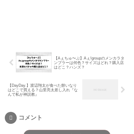
【Aぇちゅ〜ぶ】Aぇǃgroupのメンカラタ
ンブラーは何色？サイズはどれ？購入店
はどこ？ハンズ？
【DayDay.】渡辺翔太が食べた餅いなり
はどこで買える？山里亮太差し入れ『な
んで私が神説教』
コメント