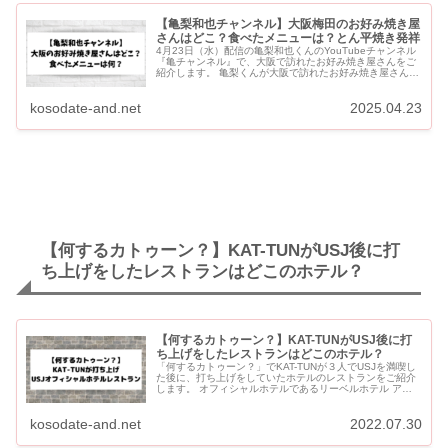
【亀梨和也チャンネル】大阪梅田のお好み焼き屋
さんはどこ？食べたメニューは？とん平焼き発祥
4月23日（水）配信の亀梨和也くんのYouTubeチャンネル
『亀チャンネル』で、大阪で訪れたお好み焼き屋さんをご
紹介します。 亀梨くんが大阪で訪れたお好み焼き屋さんは
「大阪梅田 本とん平」です。 【亀梨和也チャンネル】大
阪梅...
kosodate-and.net
2025.04.23
【何するカトゥーン？】KAT-TUNがUSJ後に打
ち上げをしたレストランはどこのホテル？
【何するカトゥーン？】KAT-TUNがUSJ後に打
ち上げをしたレストランはどこのホテル？
「何するカトゥーン？」でKAT-TUNが３人でUSJを満喫し
た後に、打ち上げをしていたホテルのレストランをご紹介
します。 オフィシャルホテルであるリーベルホテル アッ
ト ユニバーサル・スタジオ・ジャパンの１階にあるカフェ
&am...
kosodate-and.net
2022.07.30