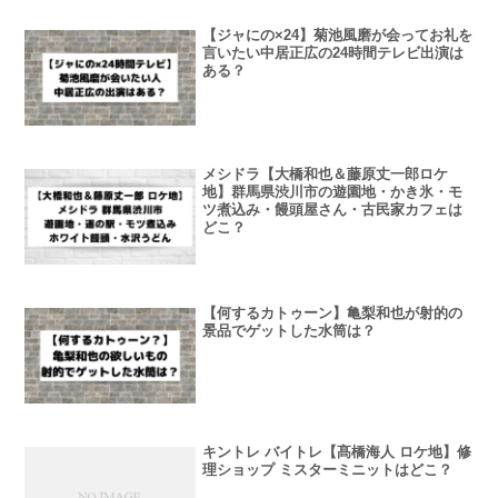
【ジャにの×24】菊池風磨が会ってお礼を
言いたい中居正広の24時間テレビ出演は
ある？
メシドラ【大橋和也＆藤原丈一郎ロケ
地】群馬県渋川市の遊園地・かき氷・モ
ツ煮込み・饅頭屋さん・古民家カフェは
どこ？
【何するカトゥーン】亀梨和也が射的の
景品でゲットした水筒は？
キントレ バイトレ【髙橋海人 ロケ地】修
理ショップ ミスターミニットはどこ？