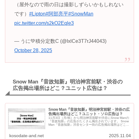
（屋外なので雨の日は撮影しずらいかもしれない
です）
#Lipton
#阿部亮平
#SnowMan
pic.twitter.com/s2kO2Eqle3
— うに💚積分定数C (@IxlCe3T7rJ44043)
October 28, 2025
Snow Man『音故知新』明治神宮前駅・渋谷の
広告掲出場所はどこ？ユニット広告は？
Snow Man『音故知新』明治神宮前駅・渋谷の広
告掲出場所はどこ？ユニット・ソロ広告は？
11月3日（月/祝）から明治神宮前駅や渋谷にSnow Manの
『音故知新』の広告がたくさん掲出されています。 Snow
Man『音故知新』渋谷センター街の広告掲出場所はどこ？
ダイソー渋谷センター街店の前 【掲出場所】 ダイ...
kosodate-and.net
2025.11.04