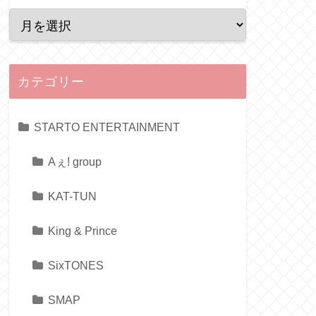
カテゴリー
STARTO ENTERTAINMENT
Aぇ! group
KAT-TUN
King & Prince
SixTONES
SMAP