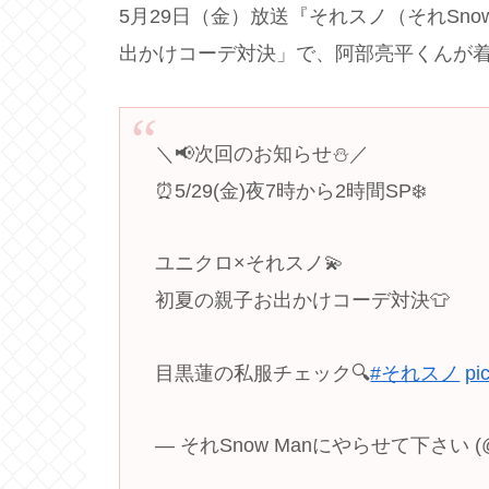
5月29日（金）放送『それスノ（それSn
出かけコーデ対決」で、阿部亮平くんが
＼📢次回のお知らせ⛄️／
⏰5/29(金)夜7時から2時間SP❄️
ユニクロ×それスノ💫
初夏の親子お出かけコーデ対決👕
目黒蓮の私服チェック🔍
#それスノ
pi
— それSnow Manにやらせて下さい (@s