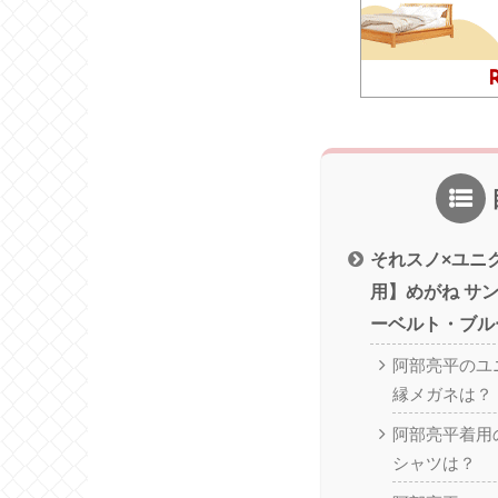
それスノ×ユニ
用】めがね サ
ーベルト・ブル
阿部亮平のユ
縁メガネは？
阿部亮平着用
シャツは？