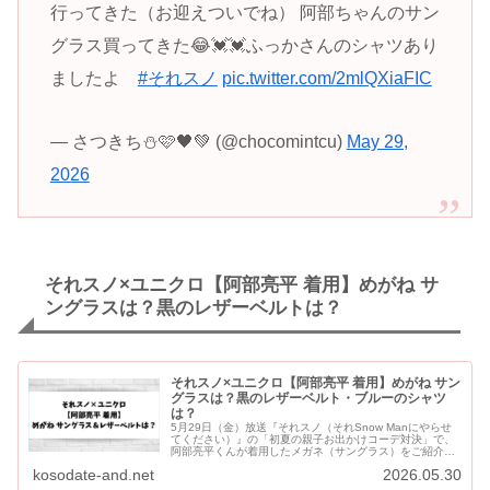
行ってきた（お迎えついでね） 阿部ちゃんのサン
グラス買ってきた😂💓💓ふっかさんのシャツあり
ましたよ
#それスノ
pic.twitter.com/2mlQXiaFIC
— さつきち⛄️🩷🖤💚 (@chocomintcu)
May 29,
2026
それスノ×ユニクロ【阿部亮平 着用】めがね サ
ングラスは？黒のレザーベルトは？
それスノ×ユニクロ【阿部亮平 着用】めがね サン
グラスは？黒のレザーベルト・ブルーのシャツ
は？
5月29日（金）放送『それスノ（それSnow Manにやらせ
てください）』の「初夏の親子お出かけコーデ対決」で、
阿部亮平くんが着用したメガネ（サングラス）をご紹介し
ます。 阿部亮平くんがコーディネートに選んだのは「ボス
kosodate-and.net
2026.05.30
トンコン...