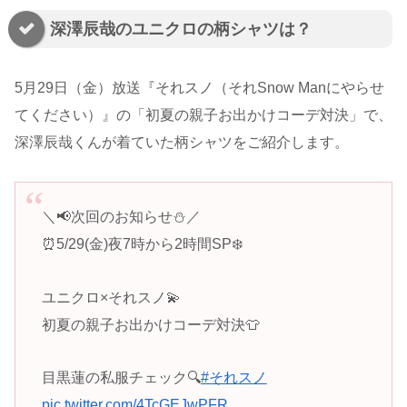
深澤辰哉のユニクロの柄シャツは？
5月29日（金）放送『それスノ（それSnow Manにやらせ
てください）』の「初夏の親子お出かけコーデ対決」で、
深澤辰哉くんが着ていた柄シャツをご紹介します。
＼📢次回のお知らせ⛄️／
⏰5/29(金)夜7時から2時間SP❄️
ユニクロ×それスノ💫
初夏の親子お出かけコーデ対決👕
目黒蓮の私服チェック🔍
#それスノ
pic.twitter.com/4TcGEJwPFR