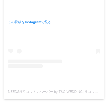
この投稿をInstagramで見る
NEEDS横浜コットンハーバー by T&G WEDDING|旧 コットンハーバークラブ 横浜|結婚式場|(@needs_yokohamacottonharbor)がシェアした投稿