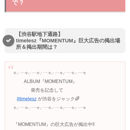
で？
【渋谷駅地下通路】
timelesz『MOMENTUM』巨大広告の掲出場
所＆掲出期間は？
⟡.· ┈⟡.· ┈⟡.· ┈⟡.· ┈⟡.· ┈⟡.· ┈⟡
⠀⠀⠀ALBUM『MOMENTUM』
⠀⠀⠀⠀⠀発売を記念して
⠀
#timelesz
が渋谷をジャック🌈
⟡.· ┈⟡.· ┈⟡.· ┈⟡.· ┈⟡.· ┈⟡.· ┈⟡
『MOMENTUM』の巨大広告が掲出中‼️