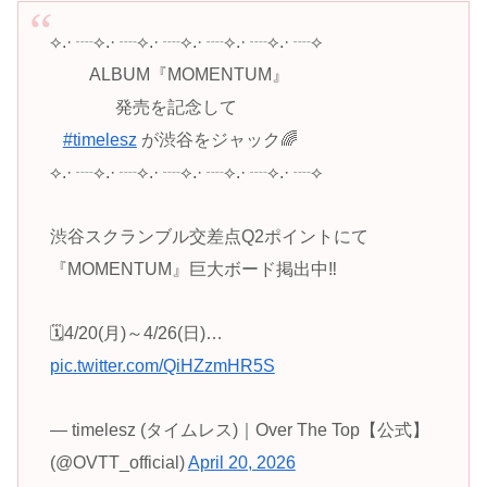
⟡.· ┈⟡.· ┈⟡.· ┈⟡.· ┈⟡.· ┈⟡.· ┈⟡
⠀⠀⠀ALBUM『MOMENTUM』
⠀⠀⠀⠀⠀発売を記念して
⠀
#timelesz
が渋谷をジャック🌈
⟡.· ┈⟡.· ┈⟡.· ┈⟡.· ┈⟡.· ┈⟡.· ┈⟡
渋谷スクランブル交差点Q2ポイントにて
『MOMENTUM』巨大ボード掲出中‼️
🗓️4/20(月)～4/26(日)…
pic.twitter.com/QiHZzmHR5S
— timelesz (タイムレス)｜Over The Top【公式】
(@OVTT_official)
April 20, 2026