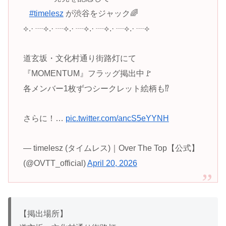
⠀
#timelesz
が渋谷をジャック🌈
⟡.· ┈⟡.· ┈⟡.· ┈⟡.· ┈⟡.· ┈⟡.· ┈⟡
道玄坂・文化村通り街路灯にて
『MOMENTUM』フラッグ掲出中🚩
各メンバー1枚ずつシークレット絵柄も⁉️
さらに！…
pic.twitter.com/ancS5eYYNH
— timelesz (タイムレス)｜Over The Top【公式】
(@OVTT_official)
April 20, 2026
【掲出場所】