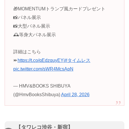
🎁MOMENTUMトランプ風カードプレゼント
📸パネル展示
📸大型パネル展示
🕰️等身大パネル展示
詳細はこちら
⏩
https://t.co/qEdzquyEYj
#タイムレス
pic.twitter.com/sWR4McsApN
— HMV&BOOKS SHIBUYA
(@HmvBooksShibuya)
April 28, 2026
【タワレコ渋谷・新宿】