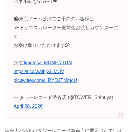
パネル展もSTART🌟
🏟️東京ドーム公演でご予約のお客様は
5F下りエスカレーター側前金お渡しカウンターに
て
お受け取りいただけます📀
(や)
#timelesz_MOMENTUM
https://t.co/wafhjXHMOV
pic.twitter.com/HRYDJTMmoU
— タワーレコード渋谷店 (@TOWER_Shibuya)
April 28, 2026
等身大パネルはタワーレコード新宿店に展示されていま