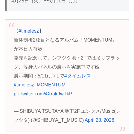
4月28日（火）〜5月11日（月）
【
#timelesz
】
新体制後2枚目となるアルバム『MOMENTUM』
が本日入荷💿
発売を記念して、シブツタ地下2Fでは吊りフラッ
グ、等身大パネルの展示を実施中です📸
展示期間：5/11(月)まで
#タイムレス
#timelesz_MOMENTUM
pic.twitter.com/4Xrak9wTkP
— SHIBUYA TSUTAYA 地下2F エンタメ/Music(シ
ブツタ) (@SHIBUYA_T_MUSIC)
April 28, 2026