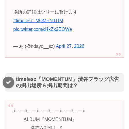
場所の詳細はツリーに繋げます
#timelesz_MOMENTUM
pic.twitter.com/d4kZx2EOWe
— あ (@ndayo__sz)
April 27, 2026
timelesz『MOMENTUM』渋谷フラッグ広告
の掲出場所＆掲出期間は？
⟡.· ┈⟡.· ┈⟡.· ┈⟡.· ┈⟡.· ┈⟡.· ┈⟡
⠀⠀⠀ALBUM『MOMENTUM』
⠀⠀⠀⠀⠀発売を記念して