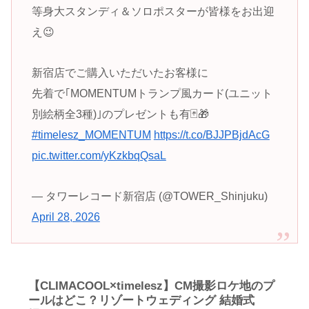
等身大スタンディ＆ソロポスターが皆様をお出迎
え😉
新宿店でご購入いただいたお客様に
先着で｢MOMENTUMトランプ風カード(ユニット
別絵柄全3種)｣のプレゼントも有🃏🎁
#timelesz_MOMENTUM
https://t.co/BJJPBjdAcG
pic.twitter.com/yKzkbqQsaL
— タワーレコード新宿店 (@TOWER_Shinjuku)
April 28, 2026
【CLIMACOOL×timelesz】CM撮影ロケ地のプ
ールはどこ？リゾートウェディング 結婚式