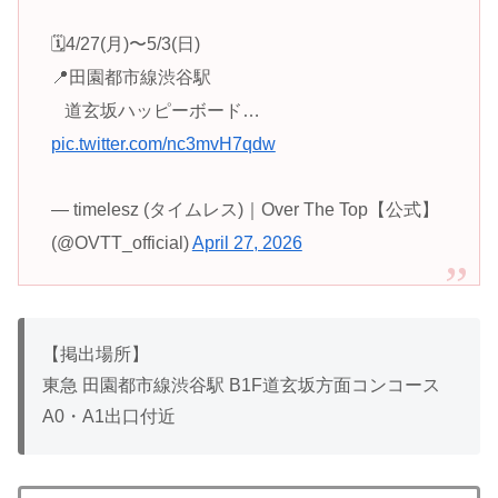
🗓️4/27(月)〜5/3(日)
📍田園都市線渋谷駅
⠀道玄坂ハッピーボード…
pic.twitter.com/nc3mvH7qdw
— timelesz (タイムレス)｜Over The Top【公式】
(@OVTT_official)
April 27, 2026
【掲出場所】
東急 田園都市線渋谷駅 B1F道玄坂方面コンコース
A0
・
A1
出口付近