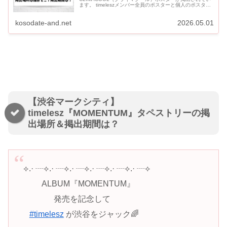
ます。 timeleszメンバー全員のポスターと個人のポスター
が渋谷の8か所で展開されています。 掲出...
kosodate-and.net
2026.05.01
【渋谷マークシティ】
timelesz『MOMENTUM』タペストリーの掲
出場所＆掲出期間は？
⟡.· ┈⟡.· ┈⟡.· ┈⟡.· ┈⟡.· ┈⟡.· ┈⟡
⠀⠀⠀ALBUM『MOMENTUM』
⠀⠀⠀⠀⠀発売を記念して
⠀
#timelesz
が渋谷をジャック🌈