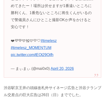
めてきたー！場所は伏せますが1番遠いところに
勝利くん、1番危ないところに将生くんがいるの
で警備員さんにひとこと撮影OKか声をかけると
安心です！
❤️💜💚🩵🎽🩷💛🤍
#timelesz
#timelesz_MOMENTUM
pic.twitter.com/tEOt29Oifh
— まぃまぃ (@mai0x0)
April 20, 2026
渋谷駅京王井の頭線改札外サイネージ広告と渋谷クランブ
ル交差点の巨大広告は26日（日）まででした。