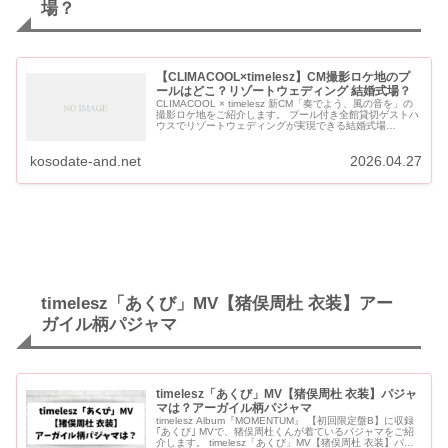
場？
【CLIMACOOL×timelesz】CM撮影ロケ地のプ
ールはどこ？リゾートウェディング 結婚式場？
CLIMACOOL × timelesz 新CM「奏でよう、風の音を」の
撮影ロケ地をご紹介します。 プール付き全館貸切ゲストハ
ウスでリゾートウェディングが実現できる結婚式場
「NEEDS横浜コットンハーバー」です。 【CLIMACOO...
kosodate-and.net
2026.04.27
timelesz「あくび」MV【猪俣周杜 衣装】アー
ガイル柄パジャマ
timelesz「あくび」MV【猪俣周杜 衣装】パジャ
マは？アーガイル柄パジャマ
timelesz Album『MOMENTUM』 【初回限定盤B】に収録
｢あくび｣ MVで、猪俣周杜くんが着ているパジャマをご紹
介します。 timelesz「あくび」MV【猪俣周杜 衣装】パジ