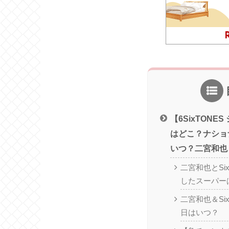
【6SixTONE
はどこ？ナショ
いつ？二宮和也
二宮和也とSi
したスーパー
二宮和也＆Si
日はいつ？