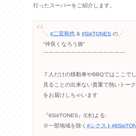
行ったスーパーをご紹介します。
⋱
#二宮和也
&
#SixTONES
の⋰
“仲良くなろう旅”
￣￣￣￣￣￣￣￣￣￣￣￣￣￣￣
７人だけの移動車やBBQではここで
見ることの出来ない貴重で熱いトー
をお届けしちゃいます
『6SixTONES』/(水)よる:
※一部地域を除く
#シクスト
#6SixTO