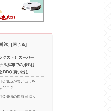
目次
S シクスト】スーパー
ナル麻布での撮影は
とBBQ 買い出し
xTONESが買い出しを
はどこ？
xTONESの撮影日 ロケ