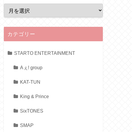
カテゴリー
STARTO ENTERTAINMENT
Aぇ! group
KAT-TUN
King & Prince
SixTONES
SMAP