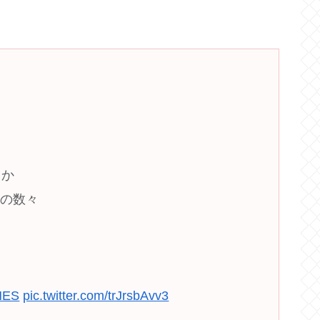
しか
クの数々
NES
pic.twitter.com/trJrsbAvv3