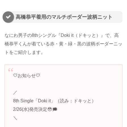
高橋恭平着用のマルチボーダー波柄ニット
なにわ男子の8thシングル『Doki it（ドキッと）』で、高
橋恭平くんが着ている赤・黄・緑・黒の波柄ボーダーニッ
トをご紹介します。
🤍お知らせ🤍
／
8th Single「Doki it」（読み：ドキッと）
2/26(水)発売決定😳🗯
＼