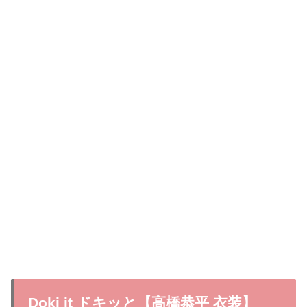
Doki it ドキッと【高橋恭平 衣装】