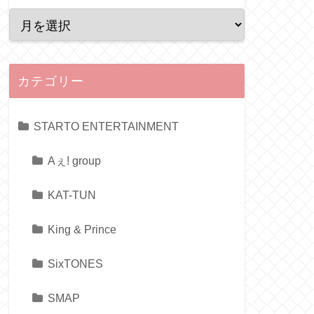
カテゴリー
STARTO ENTERTAINMENT
Aぇ! group
KAT-TUN
King & Prince
SixTONES
SMAP