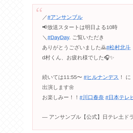
／
#アンサンブル
📢放送スタートは明日よる10時
＼
#DayDay
. ご覧いただき
ありがとうございました🙇
#松村北斗
d村くん、お疲れ様でした🎧✨
続いては11:55〜
#ヒルナンデス
！ に
出演します🌼
お楽しみー！！
#川口春奈
#日本テレ
— アンサンブル【公式】日テレ土ドラ10 (