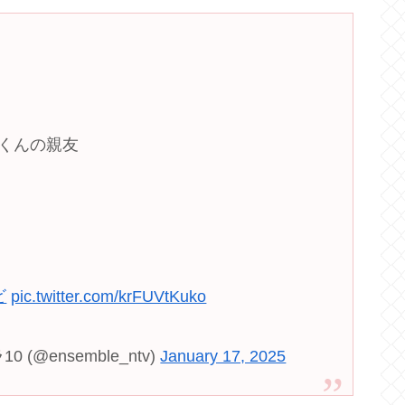
くんの親友
ビ
pic.twitter.com/krFUVtKuko
@ensemble_ntv)
January 17, 2025