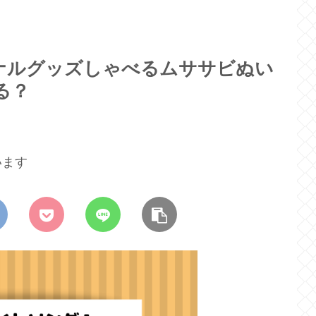
ナルグッズしゃべるムササビぬい
る？
います