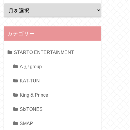
カテゴリー
STARTO ENTERTAINMENT
Aぇ! group
KAT-TUN
King & Prince
SixTONES
SMAP