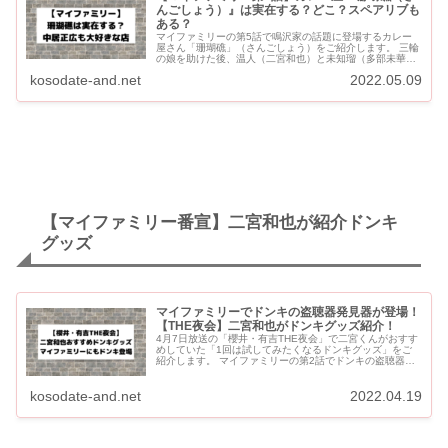
んごしょう）』は実在する？どこ？スペアリブも
ある？
マイファミリーの第5話で鳴沢家の話題に登場するカレー
屋さん「珊瑚礁」（さんごしょう）をご紹介します。 三輪
の娘を助けた後、温人（二宮和也）と未知瑠（多部未華
子）が学校帰りの友果ちゃんを迎えに行った時に、温人が
kosodate-and.net
2022.05.09
「珊瑚礁でカレー食...
【マイファミリー番宣】二宮和也が紹介ドンキ
グッズ
マイファミリーでドンキの盗聴器発見器が登場！
【THE夜会】二宮和也がドンキグッズ紹介！
4月7日放送の「櫻井・有吉THE夜会」で二宮くんがおすす
めしていた「1回は試してみたくなるドンキグッズ」をご
紹介します。 マイファミリーの第2話でドンキの盗聴器発
見器を東堂（濱田岳）が買ってきたことが話題になってい
ます。 【...
kosodate-and.net
2022.04.19