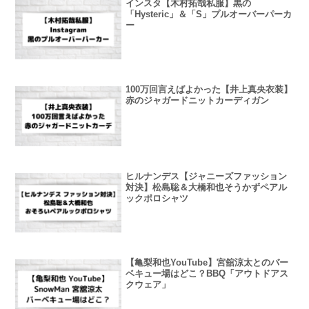
インスタ【木村拓哉私服】黒の
「Hysteric」＆「S」プルオーバーパーカ
ー
100万回言えばよかった【井上真央衣装】
赤のジャガードニットカーディガン
ヒルナンデス【ジャニーズファッション
対決】松島聡＆大橋和也そうかずペアル
ックポロシャツ
【亀梨和也YouTube】宮舘涼太とのバー
ベキュー場はどこ？BBQ「アウトドアス
クウェア」