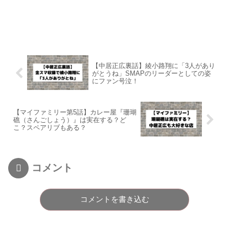
【中居正広裏話】綾小路翔に「3人があり
がとうね」SMAPのリーダーとしての姿
にファン号泣！
【マイファミリー第5話】カレー屋『珊瑚
礁（さんごしょう）』は実在する？ど
こ？スペアリブもある？
コメント
コメントを書き込む