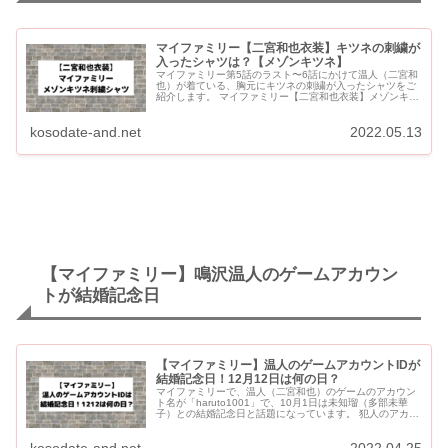
マイファミリー【二宮和也衣装】キツネの刺繍が
入ったシャツは？【メゾンキツネ】
マイファミリー第5話のラスト〜6話にかけて温人（二宮和
也）が着ている、胸元にキツネの刺繍が入ったシャツをご
紹介します。 マイファミリー【二宮和也衣装】メゾンキツ
ネのシャツ 二宮和也が着用メゾンキツネのシャツは？
【MA...
kosodate-and.net
2022.05.13
【マイファミリー】鳴沢温人のゲームアカウン
トが結婚記念日
【マイファミリー】温人のゲームアカウントIDが
結婚記念日！12月12日は何の日？
マイファミリーで、温人（二宮和也）のゲームのアカウン
ト名が「haruto1001」で、10月1日は未知瑠（多部未華
子）との結婚記念日と話題になっています。 犯人のアカウ
ントが「haruto1212」で、第７話で12月12日が東...