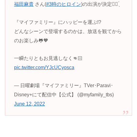
福田麻貴
さん(
#3時のヒロイン
)の出演が決定✌🏻 ̖́
『マイファミリー』にハッピーを運ぶ!?
どんなシーンで登場するのかは、放送を観てから
のお楽しみ🐸🧡
一瞬たりともお見逃しなく👊🏻
pic.twitter.com/YJcUCyosca
— 日曜劇場『マイファミリー』TVer･Paravi･
Disney+にて配信中【公式】 (@myfamily_tbs)
June 12, 2022