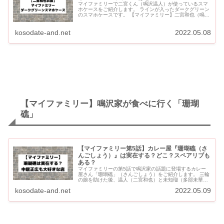
マイファミリーで二宮くん（鳴沢温人）が使っているスマ
ホケースをご紹介します。 ラインが入ったダークグリーン
のスマホケースです。 【マイファミリー】二宮和也（鳴沢
温人）使用スマホケース マイファミリーで二宮和也（鳴沢
温人）が...
kosodate-and.net
2022.05.08
【マイファミリー】鳴沢家が食べに行く「珊瑚
礁」
【マイファミリー第5話】カレー屋『珊瑚礁（さ
んごしょう）』は実在する？どこ？スペアリブも
ある？
マイファミリーの第5話で鳴沢家の話題に登場するカレー
屋さん「珊瑚礁」（さんごしょう）をご紹介します。 三輪
の娘を助けた後、温人（二宮和也）と未知瑠（多部未華
子）が学校帰りの友果ちゃんを迎えに行った時に、温人が
kosodate-and.net
2022.05.09
「珊瑚礁でカレー食...