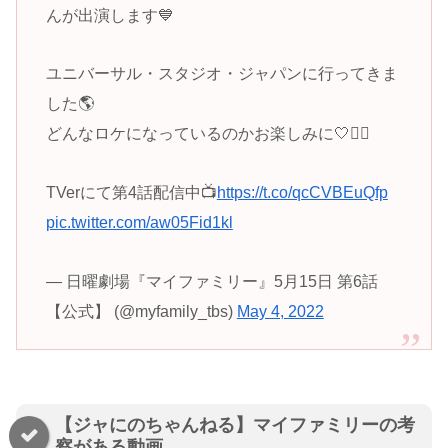
んが出演します💙
ユニバーサル・スタジオ・ジャパンに行ってきま
した🌎
どんなロケになっているのかお楽しみに🤍✊🏻
TVerにて第4話配信中📺
https://t.co/qcCVBEuQfp
pic.twitter.com/aw05Fid1kl
— 日曜劇場『マイファミリー』5月15日 第6話
【公式】 (@myfamily_tbs)
May 4, 2022
【ジャにのちゃんねる】マイファミリーの考
察がある動画