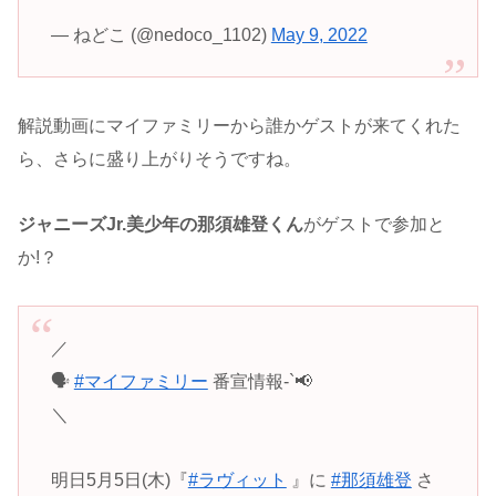
— ねどこ (@nedoco_1102)
May 9, 2022
解説動画にマイファミリーから誰かゲストが来てくれた
ら、さらに盛り上がりそうですね。
ジャニーズJr.美少年の那須雄登くん
がゲストで参加と
か!？
／
🗣
#マイファミリー
番宣情報-`📢
＼
明日5月5日(木)『
#ラヴィット
』に
#那須雄登
さ