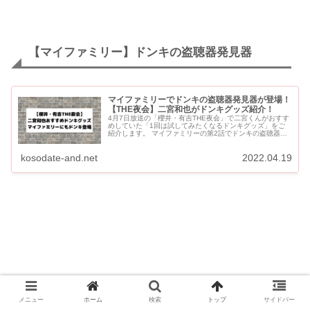
【マイファミリー】ドンキの盗聴器発見器
マイファミリーでドンキの盗聴器発見器が登場！
【THE夜会】二宮和也がドンキグッズ紹介！
4月7日放送の「櫻井・有吉THE夜会」で二宮くんがおすす
めしていた「1回は試してみたくなるドンキグッズ」をご
紹介します。 マイファミリーの第2話でドンキの盗聴器発
見器を東堂（濱田岳）が買ってきたことが話題になってい
ます。 【...
kosodate-and.net
2022.04.19
メニュー
ホーム
検索
トップ
サイドバー