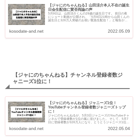
【ジャにのちゃんねる】山田涼介本人不在の誕生
日会生配信に賛否両論の声
5月9日は、山田涼介くんの29歳の誕生日です。 前日の夜
にショート動画が公開され、「5月9日21時から山田くんの
誕生日と326万人突破のお祝い緊急生配信！」と報告があ
りました。 実際には、山田くんは生配信に参加すること
が...
kosodate-and.net
2022.05.09
【ジャにのちゃんねる】チャンネル登録者数ジ
ャニーズ1位に！
【ジャにのちゃんねる】ジャニーズ1位！
YouTubeチャンネル登録者数ジャニーズトップ
に！
ジャにのちゃんねるが、5月3日ジャニーズのYouTubeチャ
ンネルで登録者数が1位の嵐に並びました。 そして、5月7
日に登録者数が326万人になり、とうとうジャニーズ1位に
なりました！ 【ジャにのちゃんねる】ジャニーズチャン...
kosodate-and.net
2022.05.04