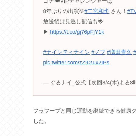
ゴチ🍽VIPチャレンジャーは
8年ぶりの出演💡
#二宮和也
さん！
#T
放送後は見逃し配信も🌟
▶︎
https://t.co/gj76pFjY1k
#ナインティナイン
#ノブ
#増田貴久
pic.twitter.com/zZ9Gux2IPs
— ぐるナイ_公式【次回8/4(木)よる8時放
フラフープと同じ運動を継続できる健康
した。