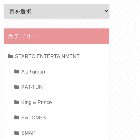
カテゴリー
STARTO ENTERTAINMENT
Aぇ! group
KAT-TUN
King & Prince
SixTONES
SMAP