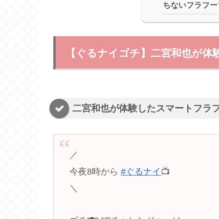
ちないフラフー
【ぐるナイゴチ】二宮和也が体
二宮和也が体験したスマートフラ
／
今夜8時から
#ぐるナイ
📺
＼