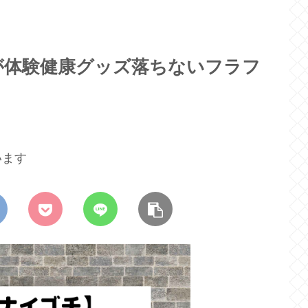
が体験健康グッズ落ちないフラフ
」
います