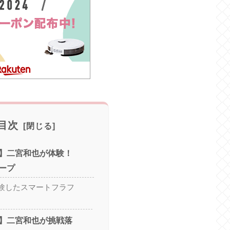
目次
】二宮和也が体験！
ープ
験したスマートフラフ
】二宮和也が挑戦落