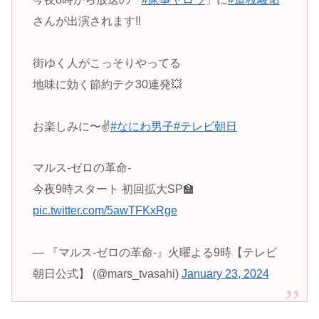
さんが出演されます‼️
街ゆく人がこっそりやってる
地味に効く節約テク30連発💥
お楽しみに〜✌️
#なにわ男子
#テレビ朝日
マルス-ゼロの革命-
今夜9時スタート 初回拡大SP🏫
pic.twitter.com/5awTFKxRge
— 『マルス-ゼロの革命-』火曜よる9時【テレビ
朝日公式】 (@mars_tvasahi)
January 23, 2024