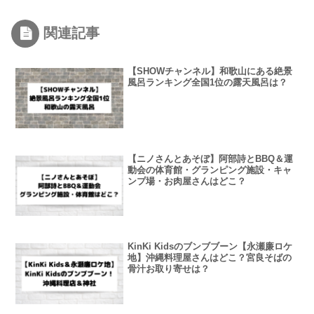
関連記事
【SHOWチャンネル】和歌山にある絶景
風呂ランキング全国1位の露天風呂は？
【ニノさんとあそぼ】阿部詩とBBQ＆運
動会の体育館・グランピング施設・キャ
ンプ場・お肉屋さんはどこ？
KinKi Kidsのブンブブーン【永瀬廉ロケ
地】沖縄料理屋さんはどこ？宮良そばの
骨汁お取り寄せは？