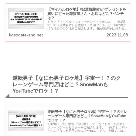
【マイハルロケ地】拓(道枝駿佑)がプレゼントを
買いに行った雑貨屋さん・お店はどこ？ベンチ
は？
ドラマ『マイハル（マイ・セカンド・アオハル）』第4話
で、拓（道枝駿佑）と佐弥子（広瀬アリス）が一緒に出か
けた場所のロケ地をご紹介します。 拓が佐弥子に付き合っ
てもらってキイナ（伊原六花）のプレゼントを買いに行っ
kosodate-and.net
2023.11.08
た雑貨屋さんや、...
逆転男子【なにわ男子ロケ地】宇宙一！？のク
レーンゲーム専門店はどこ？SnowManも
YouTubeでロケ！？
逆転男子【なにわ男子ロケ地】宇宙一！？のクレ
ーンゲーム専門店はどこ？SnowManもYouTube
でロケ！？
1月20日（土）放送『逆転男子』で、なにわ男子が訪れた
クレーンゲームセンターをご紹介します。 『めざましテレ
ビ』の「なにわ男子のなんでやねん」でも、大橋くんはロ
ケに訪れたことがあります。 SnowManもYouTubeの...