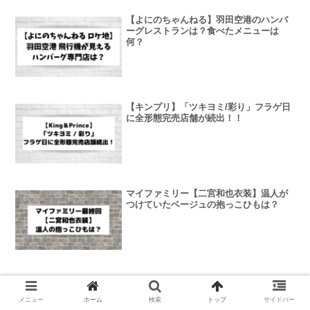
【よにのちゃんねる】羽田空港のハンバ
ーグレストランは？食べたメニューは
何？
【キンプリ】「ツキヨミ/彩り」フラゲ日
に全形態完売店舗が続出！！
マイファミリー【二宮和也衣装】温人が
つけていたベージュの抱っこひもは？
メニュー
ホーム
検索
トップ
サイドバー