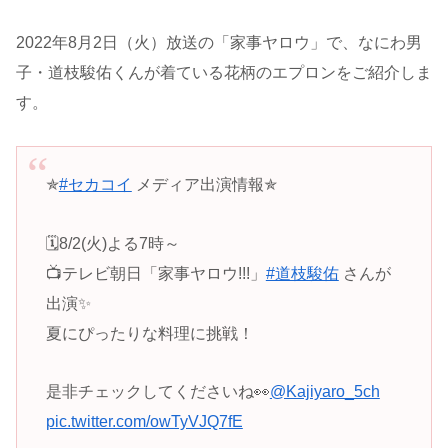
2022年8月2日（火）放送の「家事ヤロウ」で、なにわ男
子・道枝駿佑くんが着ている花柄のエプロンをご紹介しま
す。
✯
#セカコイ
メディア出演情報✯
🗓️8/2(火)よる7時～
📺テレビ朝日「家事ヤロウ!!!」
#道枝駿佑
さんが
出演✨
夏にぴったりな料理に挑戦！
是非チェックしてくださいね👀
@Kajiyaro_5ch
pic.twitter.com/owTyVJQ7fE