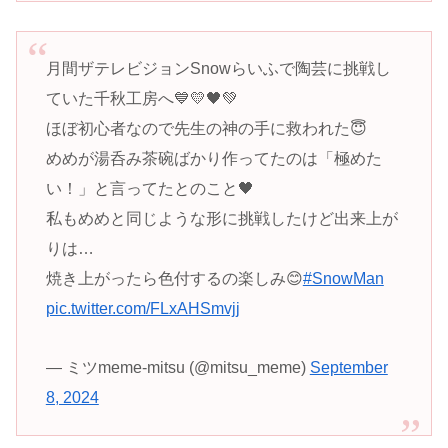
月間ザテレビジョンSnowらいふで陶芸に挑戦し
ていた千秋工房へ💙💛🖤💚
ほぼ初心者なので先生の神の手に救われた😇
めめが湯呑み茶碗ばかり作ってたのは「極めた
い！」と言ってたとのこと🖤
私もめめと同じような形に挑戦したけど出来上が
りは…
焼き上がったら色付するの楽しみ😊
#SnowMan
pic.twitter.com/FLxAHSmvjj
— ミツmeme-mitsu (@mitsu_meme)
September
8, 2024