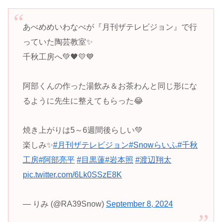
あべめめいわなべが『月刊ザテレビジョン』で行
っていた陶芸教室✨
千秋工房へ💚🖤💛💙
阿部くんの作った湯飲み＆お茶わんと同じ形にな
るように先生に整えてもらった😂
焼き上がりは5～6週間後らしい💚
楽しみ✨
#月刊ザテレビジョン
#Snowらいふ
#千秋
工房
#阿部亮平
#目黒蓮
#岩本照
#渡辺翔太
pic.twitter.com/6Lk0SSzE8K
— りみ (@RA39Snow)
September 8, 2024