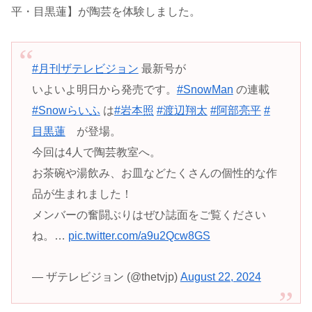
平・目黒蓮】が陶芸を体験しました。
#月刊ザテレビジョン
最新号が
いよいよ明日から発売です。
#SnowMan
の連載
#Snowらいふ
は
#岩本照
#渡辺翔太
#阿部亮平
#
目黒蓮
が登場。
今回は4人で陶芸教室へ。
お茶碗や湯飲み、お皿などたくさんの個性的な作
品が生まれました！
メンバーの奮闘ぶりはぜひ誌面をご覧ください
ね。…
pic.twitter.com/a9u2Qcw8GS
— ザテレビジョン (@thetvjp)
August 22, 2024