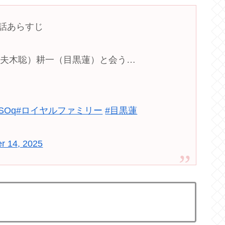
6話あらすじ
妻夫木聡）耕一（目黒蓮）と会う…
TSOq
#ロイヤルファミリー
#目黒蓮
r 14, 2025