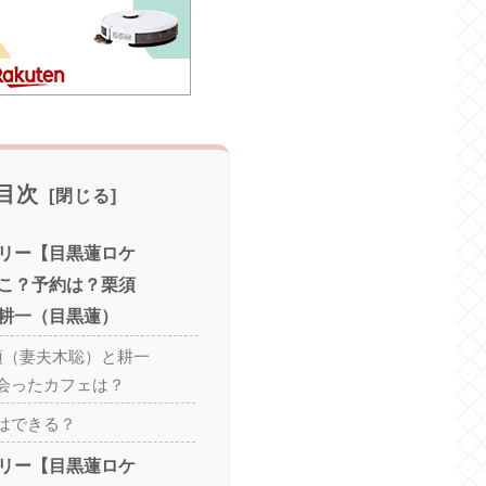
目次
リー【目黒蓮ロケ
こ？予約は？栗須
耕一（目黒蓮）
須（妻夫木聡）と耕一
会ったカフェは？
はできる？
リー【目黒蓮ロケ