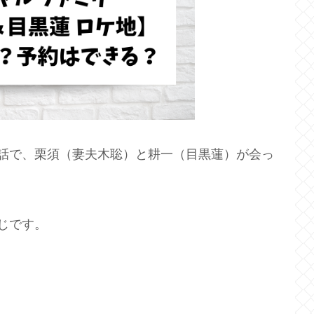
話で、栗須（妻夫木聡）と耕一（目黒蓮）が会っ
じです。