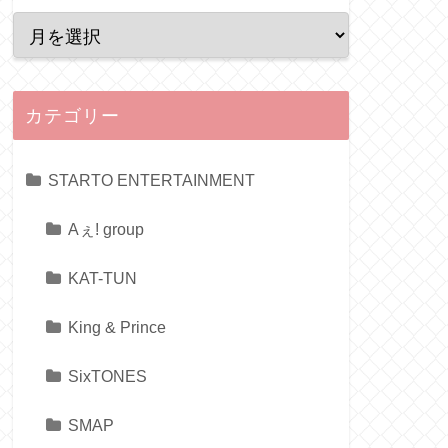
カテゴリー
STARTO ENTERTAINMENT
Aぇ! group
KAT-TUN
King & Prince
SixTONES
SMAP