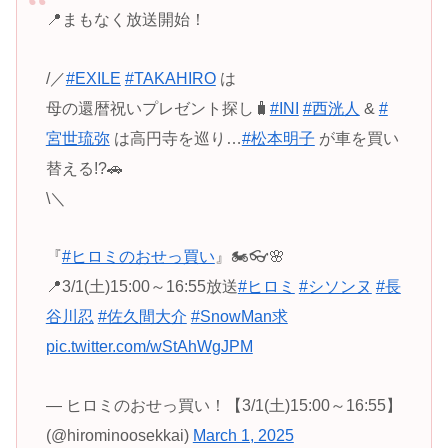
📍まもなく放送開始！
/／
#EXILE
#TAKAHIRO
は
⺟の還暦祝いプレゼント探し🧳
#INI
#西洸人
&
#
宮世琉弥
は⾼円寺を巡り…
#松本明子
が⾞を買い
替える!?🚗
\＼
『
#ヒロミのおせっ買い
』🏍️👓🌸
📍3/1(土)15:00～16:55放送
#ヒロミ
#シソンヌ
#長
谷川忍
#佐久間大介
#SnowMan求
pic.twitter.com/wStAhWgJPM
— ヒロミのおせっ買い！【3/1(土)15:00～16:55】
(@hirominoosekkai)
March 1, 2025