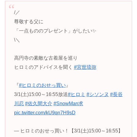
/／
尊敬する父に
「一点もののプレゼント」がしたい✨
\＼
高円寺の素敵な古着屋を巡り
ヒロミのアドバイスを聞く
#宮世琉弥
『
#ヒロミのおせっ買い
』️
3/1(土)15:00～16:55放送
#ヒロミ
#シソンヌ
#長谷
川忍
#佐久間大介
#SnowMan求
pic.twitter.com/kU9qn7H9sD
— ヒロミのおせっ買い！【3/1(土)15:00～16:55】