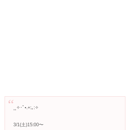
¸¸✧･ﾟ•.+:｡:✧
3/1(土)15:00〜