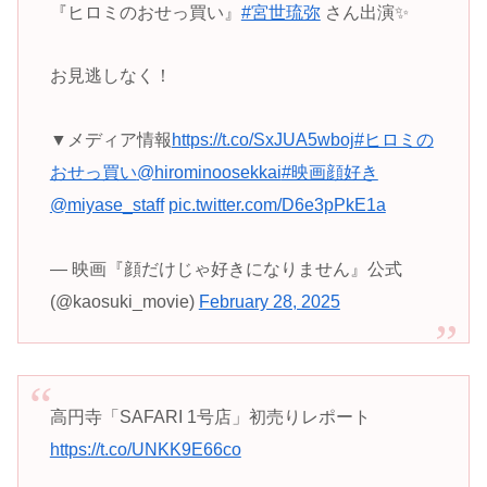
『ヒロミのおせっ買い』
#宮世琉弥
さん出演✨
お見逃しなく！
▼メディア情報
https://t.co/SxJUA5wboj
#ヒロミの
おせっ買い
@hirominoosekkai
#映画顔好き
@miyase_staff
pic.twitter.com/D6e3pPkE1a
— 映画『顔だけじゃ好きになりません』公式
(@kaosuki_movie)
February 28, 2025
高円寺「SAFARI 1号店」初売りレポート
https://t.co/UNKK9E66co