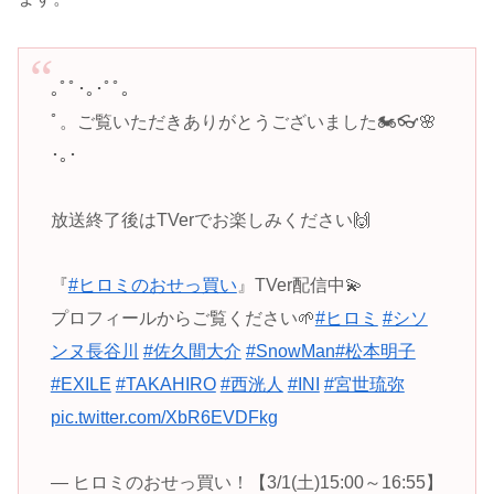
｡ﾟﾟ･｡･ﾟﾟ｡
ﾟ。ご覧いただきありがとうございました🏍👓🌸
･｡･
放送終了後はTVerでお楽しみください🙌
『
#ヒロミのおせっ買い
』TVer配信中💫
プロフィールからご覧ください🌱
#ヒロミ
#シソ
ンヌ長谷川
#佐久間大介
#SnowMan
#松本明子
#EXILE
#TAKAHIRO
#西洸人
#INI
#宮世琉弥
pic.twitter.com/XbR6EVDFkg
— ヒロミのおせっ買い！【3/1(土)15:00～16:55】