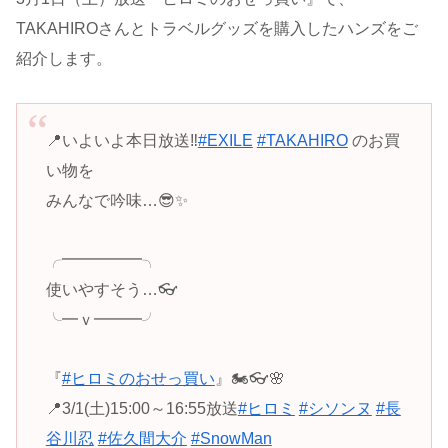
TAKAHIROさんとトラベルグッズを購入したハンズをご
紹介します。
📍いよいよ本日放送‼️
#EXILE
#TAKAHIRO
のお買
い物を
みんなで吟味…😎✨
╭━━━━━╮
使いやすそう…👓
╰━ｖ━━━╯
『
#ヒロミのおせっ買い
』🏍️👓🌸
📍3/1(土)15:00～16:55放送
#ヒロミ
#シソンヌ
#長
谷川忍
#佐久間大介
#SnowMan