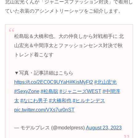
北山宏光くんが「ジャニーズファッション対決」で着用し
ていた衣装のアシンメトリーシャツをご紹介します。
松島聡＆大橋和也、大の仲良しから対戦相手に 北
山宏光＆中間淳太とファッションセンス対決で秋
トレンド着こなす
▼写真・記事詳細はこちら
https://t.co/2EC0C9UYaH
#KisMyFt2
#北山宏光
#SexyZone
#松島聡
#ジャニーズWEST
#中間淳
太
#なにわ男子
#大橋和也
#ヒルナンデス
pic.twitter.com/VXs7ur0nST
— モデルプレス (@modelpress)
August 23, 2023