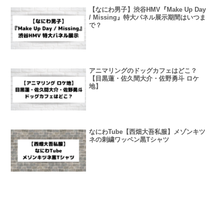
【なにわ男子】渋谷HMV『Make Up Day
/ Missing』特大パネル展示期間はいつま
で？
アニマリングのドッグカフェはどこ？
【目黒蓮・佐久間大介・佐野勇斗 ロケ
地】
なにわTube【西畑大吾私服】メゾンキツ
ネの刺繍ワッペン黒Tシャツ