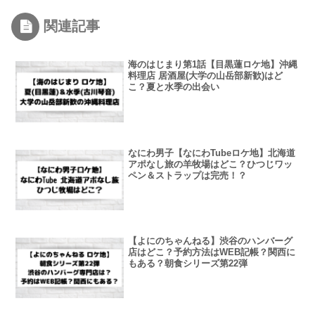
関連記事
海のはじまり第1話【目黒蓮ロケ地】沖縄
料理店 居酒屋(大学の山岳部新歓)はど
こ？夏と水季の出会い
なにわ男子【なにわTubeロケ地】北海道
アポなし旅の羊牧場はどこ？ひつじワッ
ペン＆ストラップは完売！？
【よにのちゃんねる】渋谷のハンバーグ
店はどこ？予約方法はWEB記帳？関西に
もある？朝食シリーズ第22弾