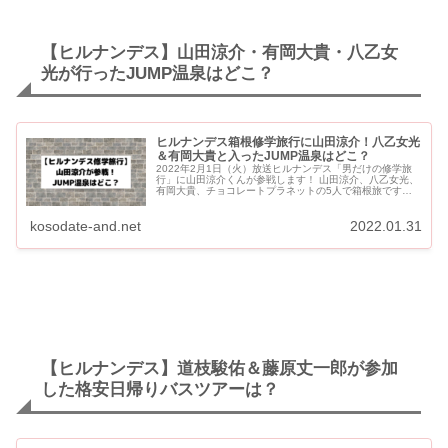
【ヒルナンデス】山田涼介・有岡大貴・八乙女
光が行ったJUMP温泉はどこ？
ヒルナンデス箱根修学旅行に山田涼介！八乙女光
＆有岡大貴と入ったJUMP温泉はどこ？
2022年2月1日（火）放送ヒルナンデス「男だけの修学旅
行」に山田涼介くんが参戦します！ 山田涼介、八乙女光、
有岡大貴、チョコレートプラネットの5人で箱根旅です。
山田くんはVTRだけの出演で、スタジオには訪れませんで
し...
kosodate-and.net
2022.01.31
【ヒルナンデス】道枝駿佑＆藤原丈一郎が参加
した格安日帰りバスツアーは？