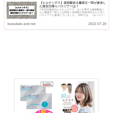
【ヒルナンデス】道枝駿佑＆藤原丈一郎が参加し
た格安日帰りバスツアーは？
7月20日放送のヒルナンデスで、なにわ男子の道枝駿佑く
んと藤原丈一郎くんが阿佐ヶ谷姉妹と松本伊代さんと共に
バスツアーに参加していました。 SNSでは、「みっちーと
丈くんとバスツアーに行けるなんてうらやましい！」とい
う声であふれ...
kosodate-and.net
2022.07.20