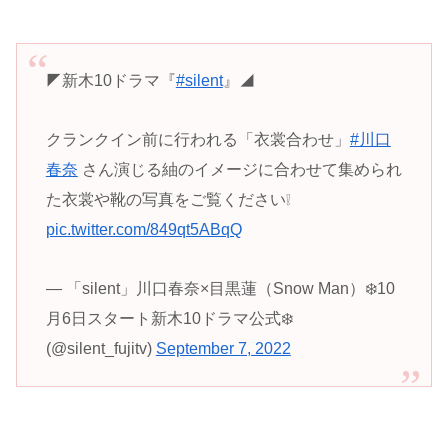
◤新木10ドラマ『
#silent
』◢
クランクイン前に行われる「衣裳合わせ」
#川口
春奈
さん演じる紬のイメージに合わせて集められ
た衣裳や靴の写真をご覧ください❕
pic.twitter.com/849qt5ABqQ
— 「silent」川口春奈×目黒蓮（Snow Man）❄️10
月6日スタート新木10ドラマ公式❄️
(@silent_fujitv)
September 7, 2022