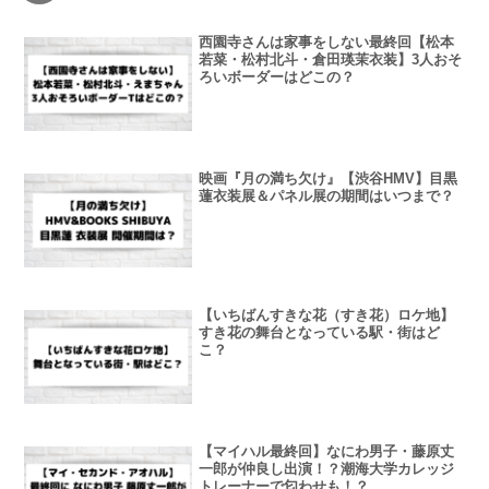
西園寺さんは家事をしない最終回【松本
若菜・松村北斗・倉田瑛茉衣装】3人おそ
ろいボーダーはどこの？
映画『月の満ち欠け』【渋谷HMV】目黒
蓮衣装展＆パネル展の期間はいつまで？
【いちばんすきな花（すき花）ロケ地】
すき花の舞台となっている駅・街はど
こ？
【マイハル最終回】なにわ男子・藤原丈
一郎が仲良し出演！？潮海大学カレッジ
トレーナーで匂わせも！？