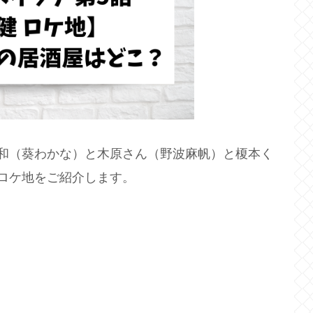
和（
葵わかな）と木原さん（野波麻帆）と榎本く
ロケ地をご紹介します。