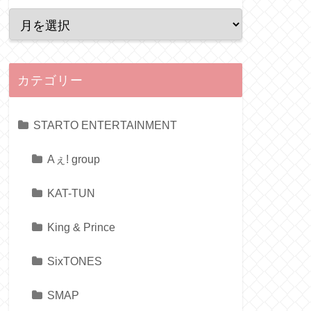
カテゴリー
STARTO ENTERTAINMENT
Aぇ! group
KAT-TUN
King & Prince
SixTONES
SMAP