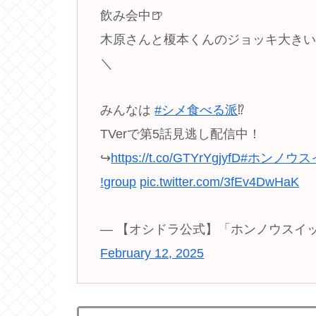
飲み会中🍺
木原さんと榎本くんのジョッキ大きい
＼
みんなは
#シメ食べる派
⁉️
TVerで第5話見逃し配信中！
↪︎
https://t.co/GTYrYgjyfD
#ホンノウス
ǃgroup
pic.twitter.com/3fEv4DwHaK
— 【オシドラ公式】「ホンノウスイッチ」❄️
February 12, 2025