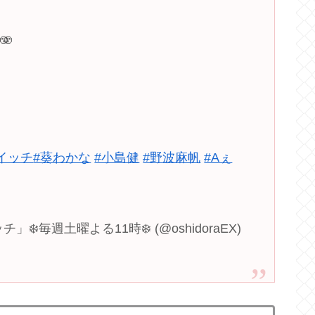
🫨
イッチ
#葵わかな
#小島健
#野波麻帆
#Aぇ
毎週土曜よる11時❄️ (@oshidoraEX)