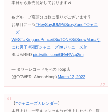
本日から販売開始しております🎶
各グループ店頭分は数に限りがございます💦
お早目に～💦
#HeySayJUMP
#SexyZone
#ジャニ
ーズ
WEST
#KingandPrince
#SixTONES
#SnowMan
#な
にわ男子
#関西ジャニーズjr
#ジャニーズJr
BLUE/RED
pic.twitter.com/GRvRVcp2im
— タワーレコードあべのHoop店
(@TOWER_AbenoHoop)
March 12, 2022
【
#ジャニーズカレンダー
】
本日より、一部キャンセル分が出ましたので、店