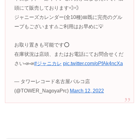
頭にて販売しております💨💨
ジャニーズカレンダー(全10種)📅既に完売のグル
ープもございます⚠️ご利用はお早めに💡
お取り置きも可能です⭕️
在庫状況は店頭、またはお電話にてお問合せくだ
さい📣📣
#ジャニカレ
pic.twitter.com/oPfAk4ncXa
— タワーレコード名古屋パルコ店
(@TOWER_NagoyaPrc)
March 12, 2022