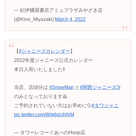
— 紀伊國屋書店アミュプラザみやざき店
(@Kino_Miyazaki)
March 4, 2022
【
#ジャニーズカレンダー
】
2022年度ジャニーズ公式カレンダー
本日入荷いたしました‼️
当店、店頭分は
#SnowMan
と
#関西ジャニーズJr
のみとなっております🙇
ご予約されていない方はお早めに💦
#タワジャニ
pic.twitter.com/Wrk6gUh0rM
— タワーレコードあべのHoop店