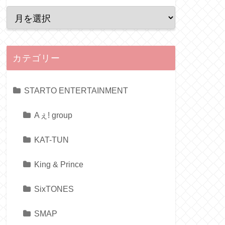
カテゴリー
STARTO ENTERTAINMENT
Aぇ! group
KAT-TUN
King & Prince
SixTONES
SMAP