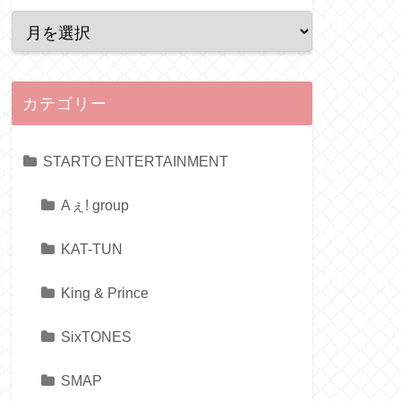
カテゴリー
STARTO ENTERTAINMENT
Aぇ! group
KAT-TUN
King & Prince
SixTONES
SMAP