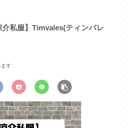
私服】Timvales(ティンバレ
います