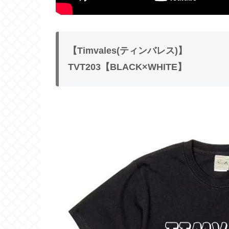
【Timvales(ティンバレス)】
TVT203【BLACK×WHITE】