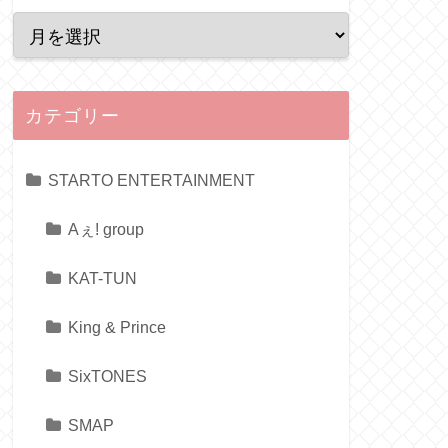
カテゴリー
STARTO ENTERTAINMENT
Aぇ! group
KAT-TUN
King & Prince
SixTONES
SMAP