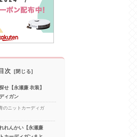
目次
探せ【永瀬廉 衣装】
ディガン
青のニットカーディガ
れれんかい【永瀬廉
トカーディガンまと