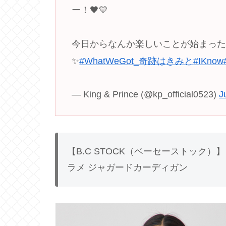
ー！🖤💛
今日からなんか楽しいことが始まっ
✨
#WhatWeGot_奇跡はきみと
#IKnow
— King & Prince (@kp_official0523)
J
【B.C STOCK（ベーセーストック）】
ラメ ジャガードカーディガン