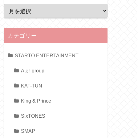
カテゴリー
STARTO ENTERTAINMENT
Aぇ! group
KAT-TUN
King & Prince
SixTONES
SMAP