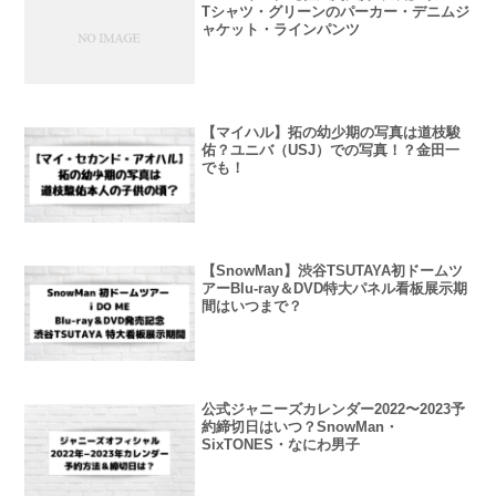
Tシャツ・グリーンのパーカー・デニムジ
ャケット・ラインパンツ
【マイハル】拓の幼少期の写真は道枝駿
佑？ユニバ（USJ）での写真！？金田一
でも！
【SnowMan】渋谷TSUTAYA初ドームツ
アーBlu-ray＆DVD特大パネル看板展示期
間はいつまで？
公式ジャニーズカレンダー2022〜2023予
約締切日はいつ？SnowMan・
SixTONES・なにわ男子