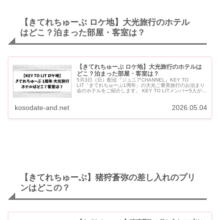
【きてれちゅーぶ ロケ地】大光旅行のホテル
はどこ？泊まった部屋・客室は？
【きてれちゅーぶ ロケ地】大光旅行のホテルは
どこ？泊まった部屋・客室は？
5月3日（日）配信『ジュニアCHANNEL』KEY TO
LIT「きてれちゅーぶ1周年」の大光ご褒美旅行のお泊まり
会のホテルをご紹介します。 KEY TO LITメンバー5人が泊
まったホテルは「OMO5東京五反田 by 星野リ...
kosodate-and.net
2026.05.04
【きてれちゅーぶ】猪狩蒼弥の差し入れのプリ
ンはどこの？