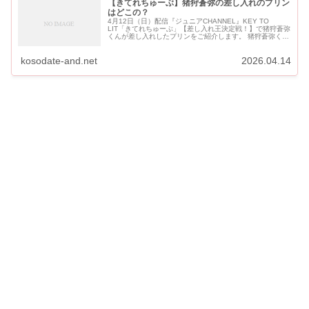
【きてれちゅーぶ】猪狩蒼弥の差し入れのプリン
はどこの？
4月12日（日）配信『ジュニアCHANNEL』KEY TO
LIT「きてれちゅーぶ」【差し入れ王決定戦！】で猪狩蒼弥
くんが差し入れしたプリンをご紹介します。 猪狩蒼弥くん
が差し入れをしたのはバウムクーヘンで有名な「治一郎」
のプリンです...
kosodate-and.net
2026.04.14