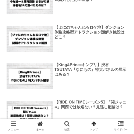
【よにのちゃんねるロケ地】ダンジョン
体験攻略型アトラクション謎解き施設は
どこ？
【King&Princeキンプリ】渋谷
TSUTAYA『なにもの』特大パネルの展示
はある？
【RIDE ON TIMEシーズン5】「関ジャニ
∞」関西では放送ない？見逃し配信は？
メニュー
ホーム
検索
トップ
サイドバー