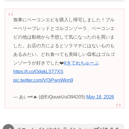
無事にベーコンエピを購入し帰宅しました！ブル
ーベリーブレッドとゴルゴンゾーラ、ベーコンエ
ピの他は動画から予想して気になったのを買いま
した。お店の方によるとソラマチにはないものも
あるみたい。どれ食べても美味しい😋私はゴルゴ
ンゾーラが好きでした❤️
#きてれちゅーぶ
https://t.co/OdgkLST7XS
pic.twitter.com/VQjPwnWkm9
— あい🗝️🔥 (@EiQouwUul394205)
May 18, 2026