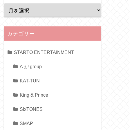
カテゴリー
STARTO ENTERTAINMENT
Aぇ! group
KAT-TUN
King & Prince
SixTONES
SMAP