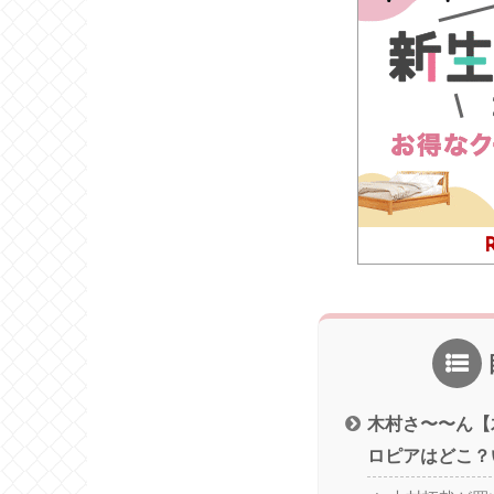
木村さ〜〜ん【木
ロピアはどこ？