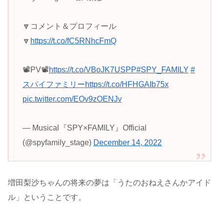
🔽コメント＆プロフィール
🔽
https://t.co/fC5RNhcFmQ
📽️PV📽️
https://t.co/VBoJK7USPP
#SPY_FAMILY
#
スパイファミリー
https://t.co/HFHGAIb75x
pic.twitter.com/EOv9zOENJv
— Musical『SPY×FAMILY』Official
(@spyfamily_stage)
December 14, 2022
増田梨沙ちゃんの将来の夢は「うたのおねえさんかアイド
ル」ということです。