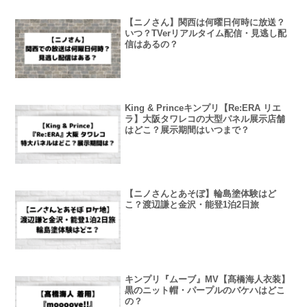
【ニノさん】関西は何曜日何時に放送？
いつ？TVerリアルタイム配信・見逃し配
信はあるの？
King & Princeキンプリ【Re:ERA リエ
ラ】大阪タワレコの大型パネル展示店舗
はどこ？展示期間はいつまで？
【ニノさんとあそぼ】輪島塗体験はど
こ？渡辺謙と金沢・能登1泊2日旅
キンプリ『ムーブ』MV【髙橋海人衣装】
黒のニット帽・パープルのバケハはどこ
の？