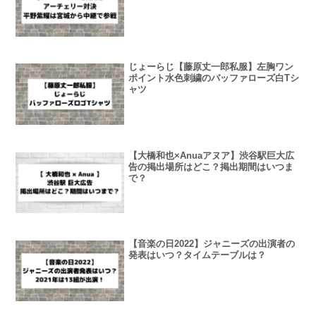
じょーらじ【藤原丈一郎私服】左胸ワン
ポイント水色刺繍のバッファローズ白Tシ
ャツ
【大橋和也×Anuaアヌア】渋谷駅巨大広
告の掲出場所はどこ？掲出期間はいつま
で？
【音楽の日2022】ジャニーズの出演者の
発表はいつ？タイムテーブルは？