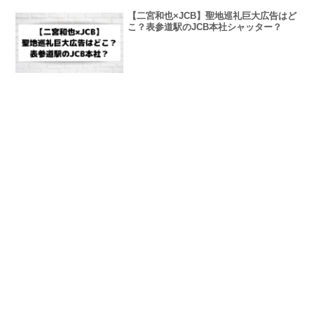
【二宮和也×JCB】聖地巡礼巨大広告はど
こ？表参道駅のJCB本社シャッター？