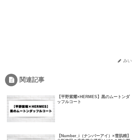
みい
関連記事
【平野紫耀×HERMES】黒のムートンダ
ッフルコート
【Number_i（ナンバーアイ）×雪肌精】