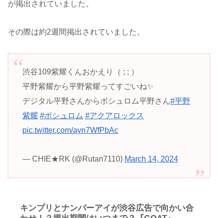
が掲出されていました。
その際は約2週間掲出されていました。
渋谷109紫耀くんおかえり（ ; ; ）
平野紫耀から平野紫耀ってすごいね✨
デジタル平野さんからボシュロム平野さん
#平野
紫耀
#ボシュロム
#アクアロックス
pic.twitter.com/ayn7WfPbAc
— CHIE★RK (@Rutan7110)
March 14, 2024
キンプリとナンバーアイが渋谷広告で向かい合