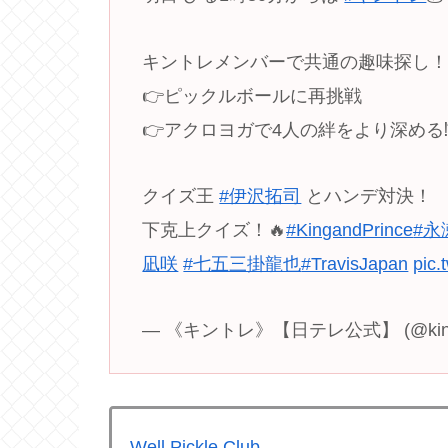
キントレメンバーで共通の趣味探し
👉ピックルボールに再挑戦
👉アクロヨガで4人の絆をより深める⁉
クイズ王
#伊沢拓司
とハンデ対決！
下克上クイズ！🔥
#KingandPrince
#永
凪咲
#七五三掛龍也
#TravisJapan
pic
— 《キントレ》【日テレ公式】 (@kintore
Well Pickle Club