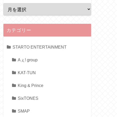
カテゴリー
STARTO ENTERTAINMENT
Aぇ! group
KAT-TUN
King & Prince
SixTONES
SMAP