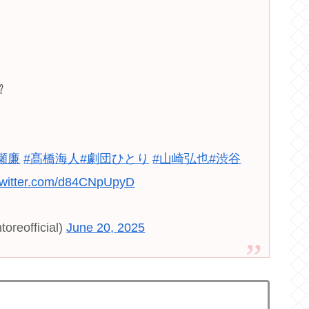
！
️
瀬廉
#髙橋海人
#劇団ひとり
#山崎弘也
#渋谷
.twitter.com/d84CNpUpyD
official)
June 20, 2025